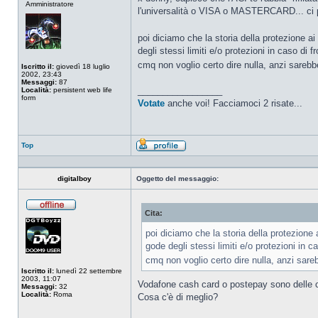
Amministratore
connesso
l'universalità o VISA o MASTERCARD... ci p
poi diciamo che la storia della protezione ai
degli stessi limiti e/o protezioni in caso di 
cmq non voglio certo dire nulla, anzi sarebb
Iscritto il:
giovedì 18 luglio
2002, 23:43
Messaggi:
87
_________________
Località:
persistent web life
form
Votate
anche voi! Facciamoci 2 risate...
Top
Profilo
digitalboy
Oggetto del messaggio:
Cita:
Non
connesso
poi diciamo che la storia della protezione 
gode degli stessi limiti e/o protezioni in 
cmq non voglio certo dire nulla, anzi sare
Iscritto il:
lunedì 22 settembre
2003, 11:07
Vodafone cash card o postepay sono delle car
Messaggi:
32
Località:
Roma
Cosa c'è di meglio?