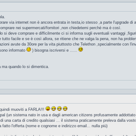
la.
prare via internet non è ancora entrata in testa,io stesso ,a parte l'upgrade d
 comprare nei supermercati/fornitori ,non chiedetemi perchè ma è così.
o si deve comprare e difficilmente ci si informa sugli eventuali vantaggi ,fig
le tutto facile e se è così allora, se ritiene che ne valga la pena, non ha probl
azioni avute da 30ore per la vita piuttosto che Telethon ,specialmente con l'i
sono informato
) bisogna iscriversi e ......
a ma quando lo si dimentica.
 quindi muoviti a FARLA!!!
ypal (un sistema nato in usa e dagli american citizens profusamente addottato 
di una carta di credito qualsiasi ... il sistema praticamente preleva dalla vostra
ha fatto l'offerta (nome e cognome e indirizzo email... nulla più)