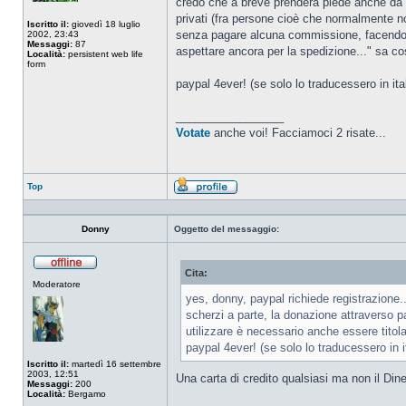
credo che a breve prenderà piede anche da no
privati (fra persone cioè che normalmente 
Iscritto il:
giovedì 18 luglio
senza pagare alcuna commissione, facendo sì
2002, 23:43
Messaggi:
87
aspettare ancora per la spedizione..." sa co
Località:
persistent web life
form
paypal 4ever! (se solo lo traducessero in ita
_________________
Votate
anche voi! Facciamoci 2 risate...
Top
Profilo
Donny
Oggetto del messaggio:
Cita:
Non
Moderatore
connesso
yes, donny, paypal richiede registrazione.
scherzi a parte, la donazione attraverso 
utilizzare è necessario anche essere titolar
paypal 4ever! (se solo lo traducessero in i
Iscritto il:
martedì 16 settembre
2003, 12:51
Una carta di credito qualsiasi ma non il Diner
Messaggi:
200
Località:
Bergamo