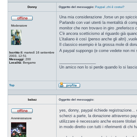
Donny
Oggetto del messaggio:
Paypal ,chi è costui?
Una mia considerazione ,forse un po spiccio
Parlando con vari utenti la mentalità di com
Non
Moderatore
connesso
monitor che non trovavo in giro ,preferisco
C'è ancora scetticismo al riguardo già quand
L'italiano è così (penso anche gli altri) ,vuo
Il classico esempio è la grossa mole di don
A paypal suppongo (e come vedete non mi 
Iscritto il:
martedì 16 settembre
2003, 12:51
Messaggi:
200
_________________
Località:
Bergamo
Un amico non lo si perde quando lo si lasci
Top
Profilo
babaz
Oggetto del messaggio:
yes, donny, paypal richiede registrazione...
Non
scherzi a parte, la donazione attraverso pa
Amministratore
connesso
utilizzare è necessario anche essere titolari 
in modo diretto con tutti i riferimenti di chi 