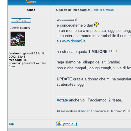
Autore
babaz
Oggetto del messaggio:
...one in a million...
woaaaaaah!
Non
e concedetemelo dai!
Amministratore
connesso
in un momento x imprecisato, oggi pomerigg
il counter che marca imperturbabile il numero
su
www.doom9.it
ha sfondato quota
1 MILIONE
! ! ! !
Iscritto il:
giovedì 18 luglio
2002, 23:43
Messaggi:
87
raga siamo nell'olimpo dei siti (vabbè)
Località:
persistent web life
form
non è che magari , cough cough, vi va di fe
UPDATE
grazie a donny che mi ha segnalat
scatenatevi oggi!
_________________
Votate
anche voi! Facciamoci 2 risate...
Ultima modifica di
babaz
il domenica 13 febbraio 2005, 
Top
Profilo