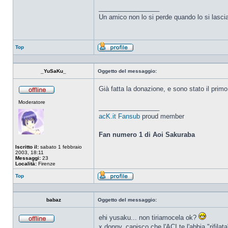
_________________
Un amico non lo si perde quando lo si lasci
Top
Profilo
_YuSaKu_
Oggetto del messaggio:
Già fatta la donazione, e sono stato il prim
Non
Moderatore
connesso
_________________
acK.it Fansub
proud member
Fan numero 1 di Aoi Sakuraba
Iscritto il:
sabato 1 febbraio
2003, 18:11
Messaggi:
23
Località:
Firenze
Top
Profilo
babaz
Oggetto del messaggio:
ehi yusaku... non tiriamocela ok?
Non
x donny, capisco che l'ACI te l'abbia "rifil