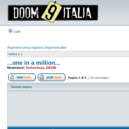
Login
Argomenti senza risposta
|
Argomenti attivi
Indice
»
»
...one in a million...
Moderatori:
Technoboyz
,
DKDIB
Pagina
1
di
4
[ 33 messaggi ]
Apri un nuovo argomento
Rispondi all’argomento
Stampa pagina