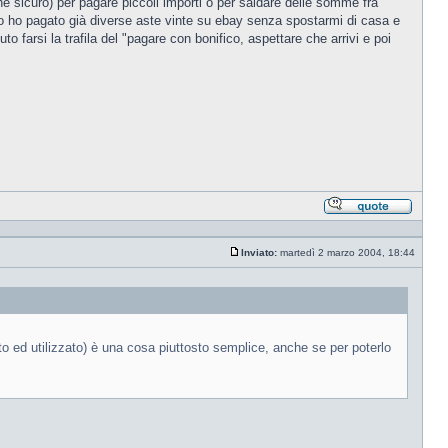
he sicuro) per pagare piccoli importi o per saldare delle somme fra
(io ho pagato già diverse aste vinte su ebay senza spostarmi di casa e
rsi la trafila del "pagare con bonifico, aspettare che arrivi e poi
Rispond
citando
Inviato:
martedì 2 marzo 2004, 18:44
Messaggio
o ed utilizzato) è una cosa piuttosto semplice, anche se per poterlo