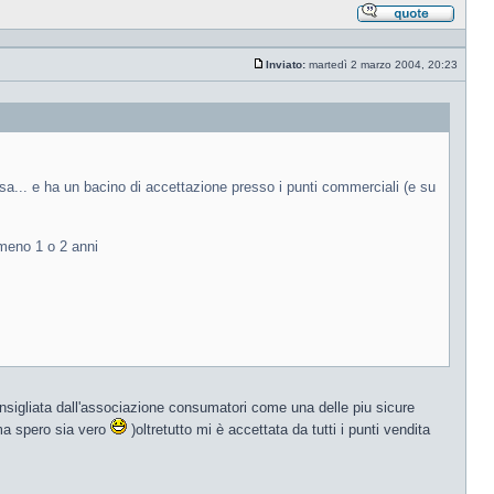
Rispond
citando
Inviato:
martedì 2 marzo 2004, 20:23
Messaggio
sa... e ha un bacino di accettazione presso i punti commerciali (e su
lmeno 1 o 2 anni
nsigliata dall'associazione consumatori come una delle piu sicure
 ma spero sia vero
)oltretutto mi è accettata da tutti i punti vendita