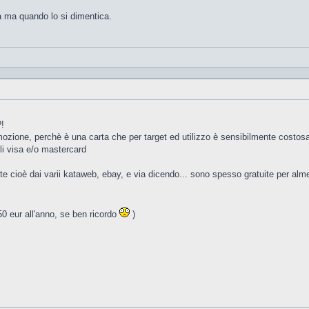
a ma quando lo si dimentica.
?!
mozione, perchè è una carta che per target ed utilizzo è sensibilmente costosa
nali visa e/o mastercard
erte cioè dai varii kataweb, ebay, e via dicendo... sono spesso gratuite per alm
0 eur all'anno, se ben ricordo
)