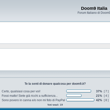
Doom9 Italia
Forum Italiano di Doom
Te la senti di donare qualcosa per doom9.it?
Certo, qualsiasi cosa per voi!
37%
[ 7 ]
37%
Fossi matto! Siete già ricchi a sufficienza...
21%
[ 4 ]
21%
Sono povero in canna e/o non mi fido di PayPal
42%
[ 8 ]
42%
Voti totali: 19