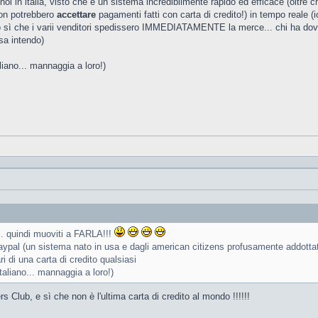
i in italia, visto che è un sistema incredibilmente rapido ed efficace (oltre c
non potrebbero
accettare
pagamenti fatti con carta di credito!) in tempo reale 
 che i varii venditori spedissero IMMEDIATAMENTE la merce... chi ha dovuto fa
sa intendo)
liano... mannaggia a loro!)
.. quindi muoviti a FARLA!!!
paypal (un sistema nato in usa e dagli american citizens profusamente addottat
i di una carta di credito qualsiasi
taliano... mannaggia a loro!)
s Club, e sì che non è l'ultima carta di credito al mondo !!!!!!