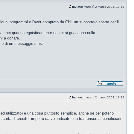
citando
Inviato:
martedì 2 marzo 2004, 10:41
Messaggio
i alcuni programmi e l'aver comprato da CHL un supporto/ciabatta per il
uriamoci quando egoisticamente non ci si guadagna nulla.
emi a donare.
nvio di un messaggio sms.
Rispond
citando
Inviato:
martedì 2 marzo 2004, 18:33
Messaggio
ed utilizzato) è una cosa piuttosto semplice, anche se per poterlo
 carta di credito l'importo da voi indicato e lo trasferisce al beneficiario