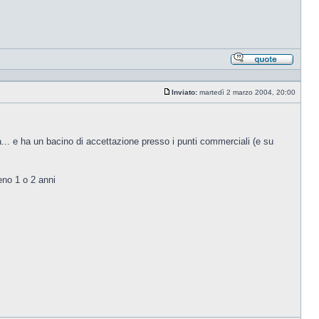
Rispond
citando
Inviato:
martedì 2 marzo 2004, 20:00
Messaggio
... e ha un bacino di accettazione presso i punti commerciali (e su
eno 1 o 2 anni