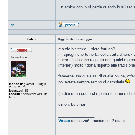
_________________
Un amico non lo si perde quando lo si lasci
Top
Profilo
babaz
Oggetto del messaggio:
ma zio bistecca... siete forti eh?
mi spieghi che te ne fai della carta diners?!
Non
Amministratore
connesso
spero te l'abbiano regalata con qualche pro
internet) molto ridotta rispetto alle tradizio
fatevene una qualsiasi di quelle online, off
poi avrete sempre tempo di cambiarla
Iscritto il:
giovedì 18 luglio
2002, 23:43
Messaggi:
87
(la diners ha quote che partono almeno dai 5
Località:
persistent web life
form
c'mon, be smart!
_________________
Votate
anche voi! Facciamoci 2 risate...