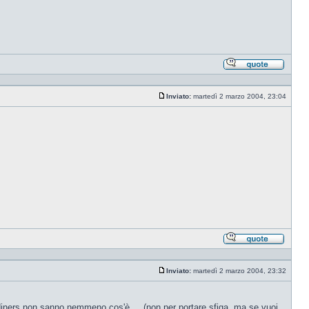
Rispond
citando
Inviato:
martedì 2 marzo 2004, 23:04
Messaggio
Rispond
citando
Inviato:
martedì 2 marzo 2004, 23:32
Messaggio
a diners non sanno nemmeno cos'è ... (non per portare sfiga, ma se vuoi