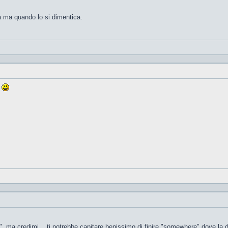
a ma quando lo si dimentica.
o
ata", ma credimi... ti potrebbe capitare benissimo di finire "somewhere" dove l