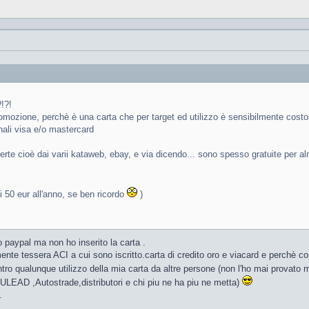
?!?!
omozione, perchè è una carta che per target ed utilizzo è sensibilmente costo
ionali visa e/o mastercard
fferte cioè dai varii kataweb, ebay, e via dicendo... sono spesso gratuite per a
 50 eur all'anno, se ben ricordo
)
o paypal ma non ho inserito la carta .
nte tessera ACI a cui sono iscritto.carta di credito oro e viacard e perchè co
ontro qualunque utilizzo della mia carta da altre persone (non l'ho mai provato
ULEAD ,Autostrade,distributori e chi piu ne ha piu ne metta)
.