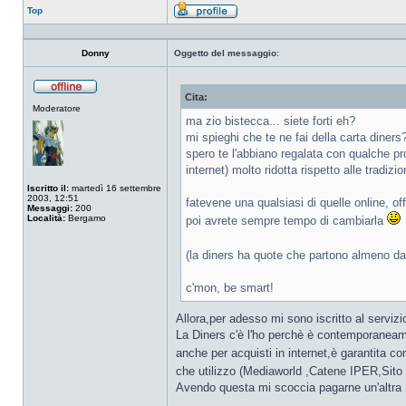
Top
Profilo
Donny
Oggetto del messaggio:
Cita:
Non
Moderatore
connesso
ma zio bistecca... siete forti eh?
mi spieghi che te ne fai della carta diners
spero te l'abbiano regalata con qualche pr
internet) molto ridotta rispetto alle tradiz
Iscritto il:
martedì 16 settembre
2003, 12:51
fatevene una qualsiasi di quelle online, o
Messaggi:
200
Località:
Bergamo
poi avrete sempre tempo di cambiarla
(la diners ha quote che partono almeno dai
c'mon, be smart!
Allora,per adesso mi sono iscritto al servizi
La Diners c'è l'ho perchè è contemporaneame
anche per acquisti in internet,è garantita c
che utilizzo (Mediaworld ,Catene IPER,Sito 
Avendo questa mi scoccia pagarne un'altra 