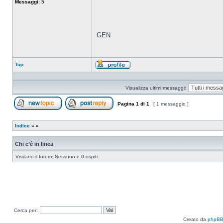
Messaggi:
5
GEN
Top
Profilo
Visualizza ultimi messaggi:
Pagina
1
di
1
[ 1 messaggio ]
Apri un nuovo argomento
Rispondi all’argomento
Indice
»
»
Chi c’è in linea
Visitano il forum: Nessuno e 0 ospiti
Cerca per:
Creato da
phpB