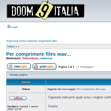
Login
Argomenti senza risposta
|
Argomenti attivi
Indice
»
»
Per comprimere files wav...
Moderatori:
Technoboyz
,
clarknova
Pagina
1
di
1
[ 1 messaggio ]
Apri un nuovo argomento
Rispondi all’argomento
Stampa pagina
Autore
Tafano
Oggetto del messaggio:
Per comprimere files wav...
Sapreste indicarmi quali sono i migliori so
Non
connesso
Grazie,
Iscritto il:
martedì 1 marzo
2005, 22:55