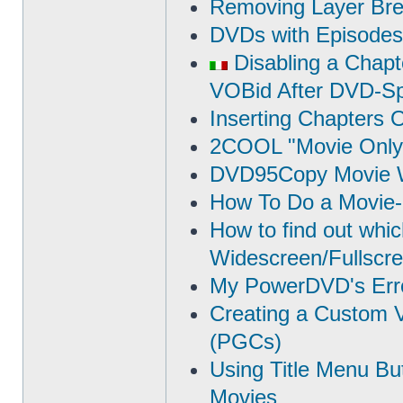
Removing Layer Br
DVDs with Episodes
Disabling a Chapt
VOBid After DVD-Spl
Inserting Chapters O
2COOL "Movie Only
DVD95Copy Movie W
How To Do a Movie
How to find out which
Widescreen/Fullscr
My PowerDVD's Erro
Creating a Custom 
(PGCs)
Using Title Menu Bu
Movies