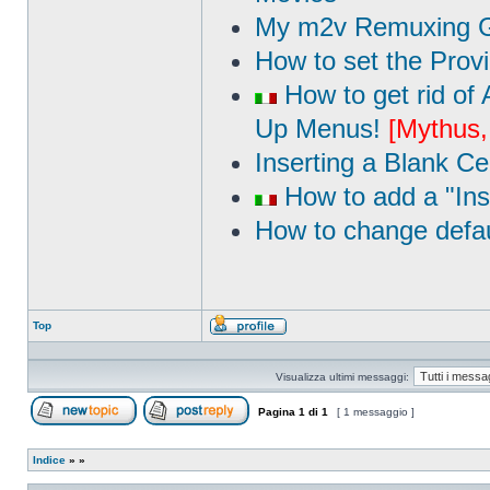
My m2v Remuxing G
How to set the Provi
How to get rid of
Up Menus!
[Mythus,
Inserting a Blank Cel
How to add a "Inse
How to change defa
Top
Profilo
Visualizza ultimi messaggi:
Pagina
1
di
1
[ 1 messaggio ]
Apri un nuovo argomento
Rispondi all’argomento
Indice
»
»