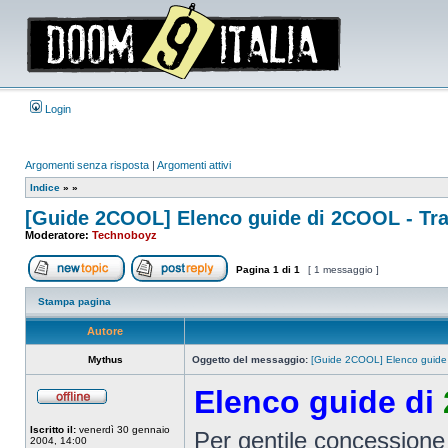
Login
Argomenti senza risposta
|
Argomenti attivi
Indice
»
»
[Guide 2COOL] Elenco guide di 2COOL - Trad
Moderatore:
Technoboyz
Pagina
1
di
1
[ 1 messaggio ]
Apri un nuovo argomento
Rispondi all’argomento
Stampa pagina
Autore
Mythus
Oggetto del messaggio:
[Guide 2COOL] Elenco guide d
Elenco guide di
Non
connesso
Iscritto il:
venerdì 30 gennaio
Per gentile concessione
2004, 14:00