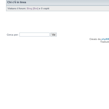
Chi c’è in linea
Visitano il forum:
Bing [Bot]
e 0 ospiti
Cerca per:
Creato da
phpB
Traduzi