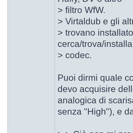
> filtro WfW.
> Virtaldub e gli al
> trovano installat
cerca/trova/install
> codec.
Puoi dirmi quale c
devo acquisire de
analogica di scaris
senza "High"), e d