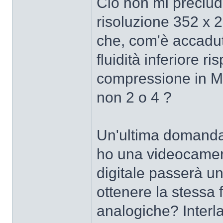
Ciò non mi preclude
risoluzione 352 x 28
che, com'è accaduto
fluidità inferiore ri
compressione in M
non 2 o 4 ?
Un'ultima domanda 
ho una videocamer
digitale passerà u
ottenere la stessa 
analogiche? Interl