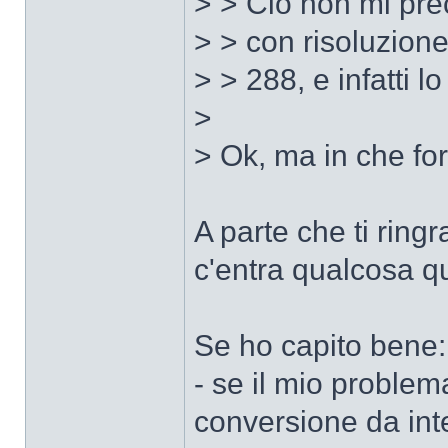
> > Ciò non mi prec
> > con risoluzion
> > 288, e infatti lo
>
> Ok, ma in che fo
A parte che ti ring
c'entra qualcosa que
Se ho capito bene:
- se il mio problema
conversione da int