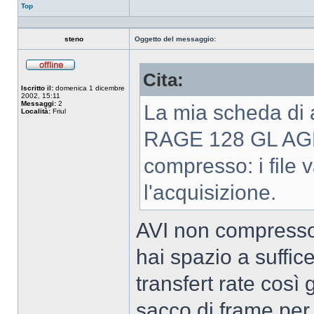
Top
steno
Oggetto del messaggio:
Cita:
Non
connesso
Iscritto il:
domenica 1 dicembre
2002, 15:11
Messaggi:
2
La mia scheda di 
Località:
Friul
RAGE 128 GL AGP)
compresso: i fil
l'acquisizione.
AVI non compresso
hai spazio a suffic
transfert rate così 
sacco di frame per s