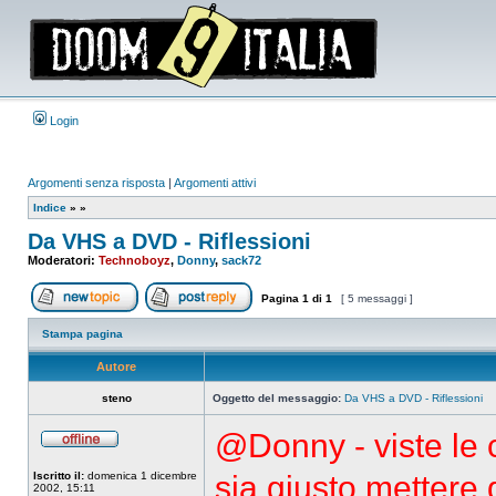
Login
Argomenti senza risposta
|
Argomenti attivi
Indice
»
»
Da VHS a DVD - Riflessioni
Moderatori:
Technoboyz
,
Donny
,
sack72
Pagina
1
di
1
[ 5 messaggi ]
Apri un nuovo argomento
Rispondi all’argomento
Stampa pagina
Autore
steno
Oggetto del messaggio:
Da VHS a DVD - Riflessioni
@Donny - viste le c
Non
connesso
Iscritto il:
domenica 1 dicembre
sia giusto mettere
2002, 15:11