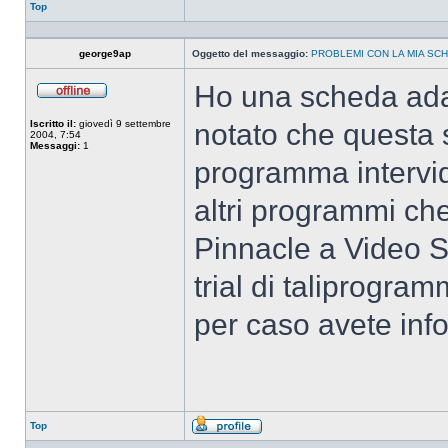
Top
george9ap
Oggetto del messaggio:
PROBLEMI CON LA MIA SCH
Ho una scheda ad
Non
connesso
Iscritto il:
giovedì 9 settembre
notato che questa 
2004, 7:54
Messaggi:
1
programma intervi
altri programmi ch
Pinnacle a Video S
trial di taliprogra
per caso avete info
Top
Profilo