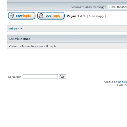
Visualizza ultimi messaggi:
Pagina
1
di
1
[ 5 messaggi ]
Apri un nuovo argomento
Rispondi all’argomento
Indice
»
»
Chi c’è in linea
Visitano il forum: Nessuno e 0 ospiti
Cerca per:
Creato da
phpB
Traduzi