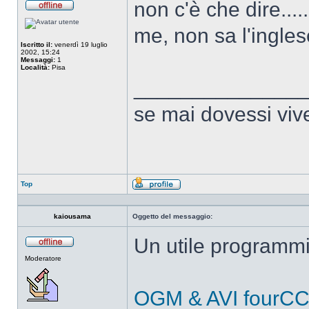
non c'è che dire.....
Non
connesso
me, non sa l'ingle
Iscritto il:
venerdì 19 luglio
2002, 15:24
Messaggi:
1
Località:
Pisa
______________
se mai dovessi vive
Top
Profilo
kaiousama
Oggetto del messaggio:
Un utile programmi
Non
Moderatore
connesso
OGM & AVI fourCC