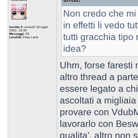
connesso
Non credo che mi 
in effetti li vedo 
Iscritto il:
venerdì 19 luglio
2002, 19:35
tutti gracchia tipo
Messaggi:
50
Località:
Fairy Land
idea?
Uhm, forse faresti 
altro thread a part
essere legato a chi
ascoltati a migliai
provare con VdubMo
lavorarlo con Beswe
qualita', altro non 