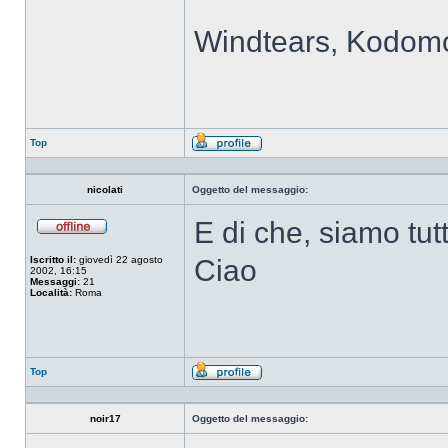
Windtears, Kodomo
Top
Profilo
nicolati
Oggetto del messaggio:
E di che, siamo tut
Non
connesso
Iscritto il:
giovedì 22 agosto
Ciao
2002, 16:15
Messaggi:
21
Località:
Roma
Top
Profilo
noir17
Oggetto del messaggio: