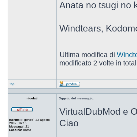
Anata no tsugi no 
Windtears, Kodomo
Ultima modifica di
Windt
modificato 2 volte in total
Top
Profilo
nicolati
Oggetto del messaggio:
VirtualDubMod e O
Non
connesso
Iscritto il:
giovedì 22 agosto
Ciao
2002, 16:15
Messaggi:
21
Località:
Roma