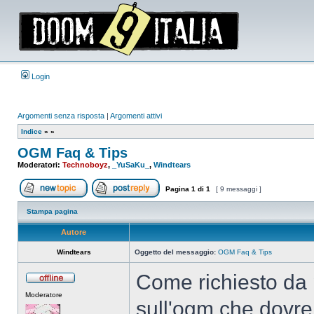
Login
Argomenti senza risposta
|
Argomenti attivi
Indice
»
»
OGM Faq & Tips
Moderatori:
Technoboyz
,
_YuSaKu_
,
Windtears
Pagina
1
di
1
[ 9 messaggi ]
Apri un nuovo argomento
Rispondi all’argomento
Stampa pagina
Autore
Windtears
Oggetto del messaggio:
OGM Faq & Tips
Come richiesto da p
Non
Moderatore
connesso
sull'ogm che dovreb