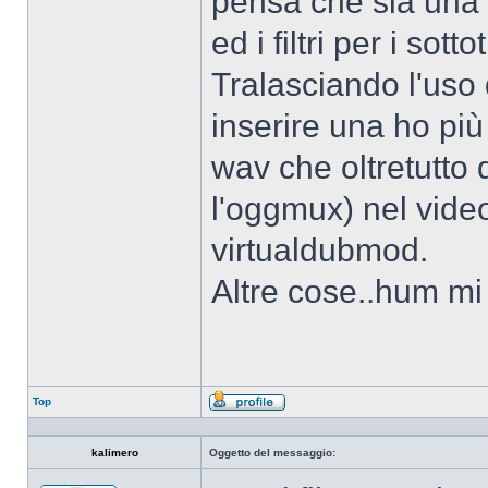
pensa che sia una i
ed i filtri per i sottot
Tralasciando l'us
inserire una ho pi
wav che oltretutto
l'oggmux) nel vide
virtualdubmod.
Altre cose..hum mi 
Top
Profilo
kalimero
Oggetto del messaggio: