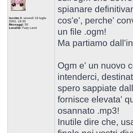
spianare definitiv
cos'e', perche' con
Iscritto il:
venerdì 19 luglio
2002, 19:35
Messaggi:
50
Località:
Fairy Land
un file .ogm!
Ma partiamo dall'in
Ogm e' un nuovo co
intenderci, destina
spero sappiate dal
fornisce elevata' qua
osannato .mp3!
Inutile dire che, u