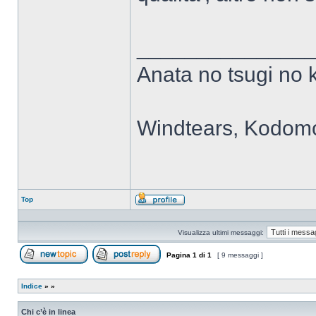
______________
Anata no tsugi no 
Windtears, Kodomo
Top
Profilo
Visualizza ultimi messaggi:
Pagina
1
di
1
[ 9 messaggi ]
Apri un nuovo argomento
Rispondi all’argomento
Indice
»
»
Chi c’è in linea