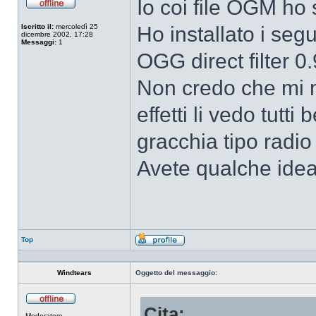
Io coi file OGM ho
Non
connesso
Iscritto il:
mercoledì 25
Ho installato i segu
dicembre 2002, 17:28
Messaggi:
1
OGG direct filter 
Non credo che mi m
effetti li vedo tutti
gracchia tipo radio
Avete qualche ide
Top
Profilo
Windtears
Oggetto del messaggio:
Cita:
Non
Moderatore