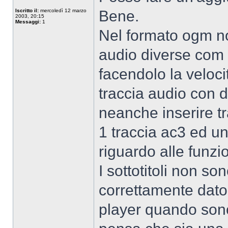
Non
connesso
Iscritto il:
mercoledì 12 marzo
Bene.
2003, 20:15
Messaggi:
1
Nel formato ogm no
audio diverse com 
facendolo la veloc
traccia audio con 
neanche inserire tr
1 traccia ac3 ed u
riguardo alle funzio
I sottotitoli non s
correttamente dato 
player quando sono 