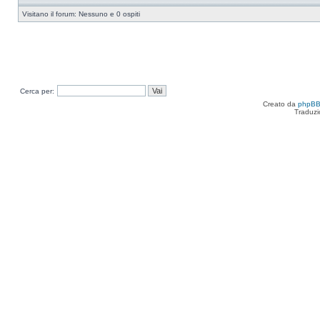
Visitano il forum: Nessuno e 0 ospiti
Cerca per:
Creato da
phpB
Traduzi