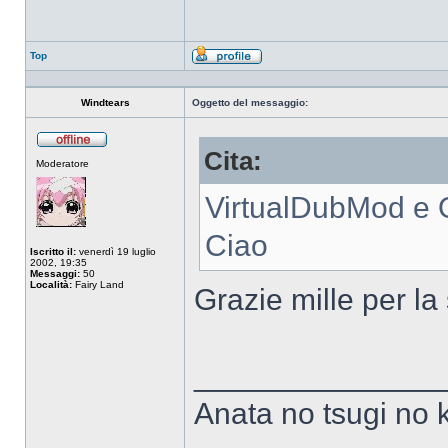
Top
Profilo
Windtears
Oggetto del messaggio:
Cita:
Non
Moderatore
connesso
VirtualDubMod e 
Ciao
Iscritto il:
venerdì 19 luglio
2002, 19:35
Messaggi:
50
Località:
Fairy Land
Grazie mille per la
______________
Anata no tsugi no 