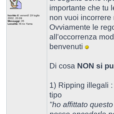
importante che tu l
non vuoi incorrere 
Iscritto il:
venerdì 19 luglio
2002, 20:09
Messaggi:
35
Località:
Hi no Yama
Ovviamente le reg
all'occorrenza modi
benvenuti
Di cosa
NON si pu
1) Ripping illegali
tipo
"ho affittato quest