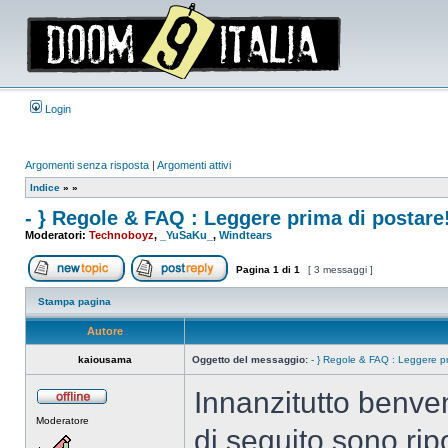
Login
Argomenti senza risposta
|
Argomenti attivi
Indice
»
»
- } Regole & FAQ : Leggere prima di postare!
Moderatori:
Technoboyz
,
_YuSaKu_
,
Windtears
Pagina
1
di
1
[ 3 messaggi ]
Apri un nuovo argomento
Rispondi all’argomento
Stampa pagina
Autore
kaiousama
Oggetto del messaggio:
- } Regole & FAQ : Leggere pri
Innanzitutto benv
Non
Moderatore
connesso
di seguito sono ripo