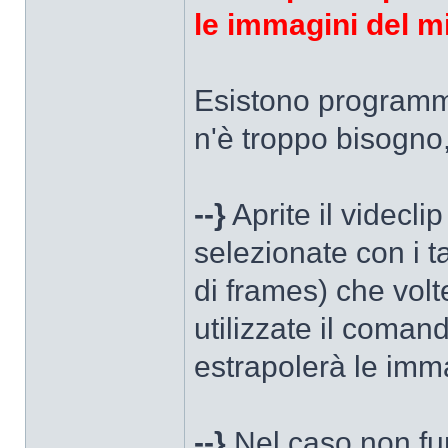
le immagini del 
Esistono programmi
n'è troppo bisogno
--}
Aprite il videcli
selezionate con i t
di frames) che vol
utilizzate il coma
estrapolerà le imm
--}
Nel caso non fu