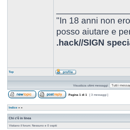
______________
"In 18 anni non er
posso aiutare e per
.hack//SIGN speci
Top
Profilo
Visualizza ultimi messaggi:
Pagina
1
di
1
[ 3 messaggi ]
Apri un nuovo argomento
Rispondi all’argomento
Indice
»
»
Chi c’è in linea
Visitano il forum: Nessuno e 0 ospiti