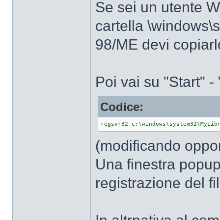
Se sei un utente Wi
cartella \windows\
98/ME devi copiarl
Poi vai su "Start" - 
Codice:
regsvr32 c:\windows\system32\MyLib
(modificando oppor
Una finestra popup 
registrazione del fi