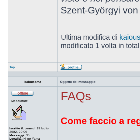
Szent-Györgyi von
Ultima modifica di
kaiou
modificato 1 volta in total
Top
Profilo
kaiousama
Oggetto del messaggio:
FAQs
Non
Moderatore
connesso
Come faccio a regis
Iscritto il:
venerdì 19 luglio
2002, 20:09
Messaggi:
35
Località:
Hi no Yama