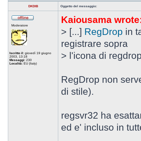
DKDIB
Oggetto del messaggio:
Kaiousama wrote
Non
Moderatore
connesso
> [...]
RegDrop
in t
registrare sopra
> l'icona di regdrop
Iscritto il:
giovedì 19 giugno
2003, 13:18
Messaggi:
230
Località:
EU (Italy)
RegDrop non serve 
di stile).
regsvr32 ha esatta
ed e' incluso in tu