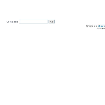
Cerca per:
Creato da
phpB
Traduzi