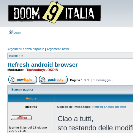
Login
Argomenti senza risposta
|
Argomenti attivi
Indice
»
»
Refresh android browser
Moderatori:
Technoboyz
,
DKDIB
Pagina
1
di
1
[ 1 messaggio ]
Apri un nuovo argomento
Rispondi all’argomento
Stampa pagina
Autore
ghisirds
Oggetto del messaggio:
Refresh android browser
Ciao a tutti,
Non
connesso
sto testando delle modi
Iscritto il:
lunedì 18 giugno
2007, 21:15