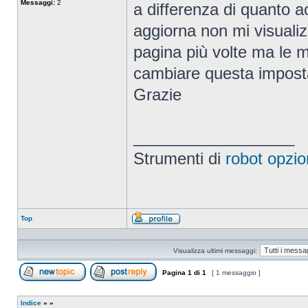
Messaggi:
2
a differenza di quanto 
aggiorna non mi visualizza
pagina più volte ma le 
cambiare questa impost
Grazie
__________________
Strumenti di
robot opzio
Top
Profilo
Visualizza ultimi messaggi:
Pagina
1
di
1
[ 1 messaggio ]
Apri un nuovo argomento
Rispondi all’argomento
Indice
»
»