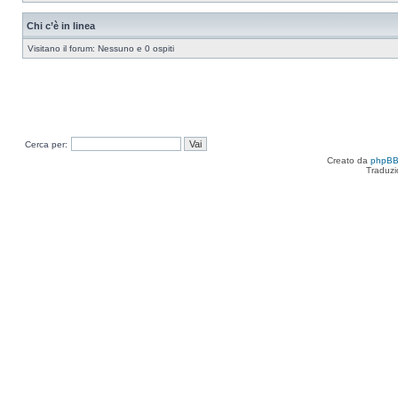
Chi c’è in linea
Visitano il forum: Nessuno e 0 ospiti
Cerca per:
Creato da
phpB
Traduzi