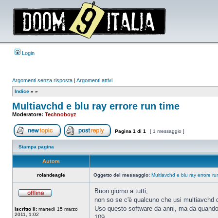
Login
Argomenti senza risposta
|
Argomenti attivi
Indice
»
»
Multiavchd e blu ray errore run time
Moderatore:
Technoboyz
Pagina
1
di
1
[ 1 messaggio ]
Apri un nuovo argomento
Rispondi all’argomento
Stampa pagina
Autore
rolandeagle
Oggetto del messaggio:
Multiavchd e blu ray errore ru
Buon giorno a tutti,
non so se c'è qualcuno che usi multiavchd 
Non
connesso
Uso questo software da anni, ma da quando h
Iscritto il:
martedì 15 marzo
2011, 1:02
109.