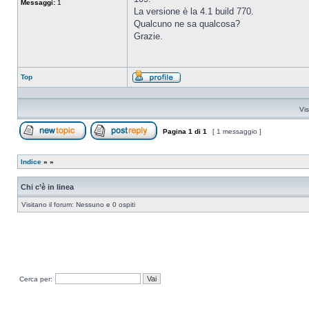
Messaggi:
1
La versione è la 4.1 build 770.
Qualcuno ne sa qualcosa?
Grazie.
Top
Profilo
Vis
Pagina
1
di
1
[ 1 messaggio ]
Apri un nuovo argomento
Rispondi all’argomento
Indice
»
»
Chi c’è in linea
Visitano il forum: Nessuno e 0 ospiti
Cerca per: