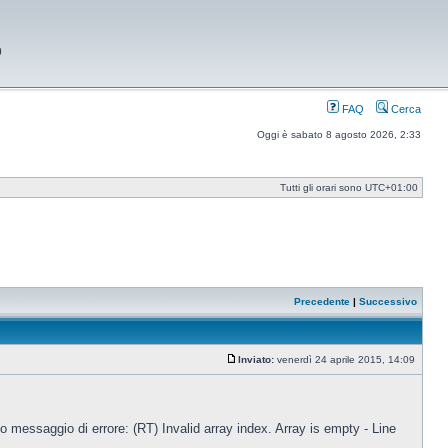
9
FAQ
Cerca
Oggi è sabato 8 agosto 2026, 2:33
Tutti gli orari sono
UTC+01:00
Precedente
|
Successivo
Inviato:
venerdì 24 aprile 2015, 14:09
Messaggio
 messaggio di errore: (RT) Invalid array index. Array is empty - Line