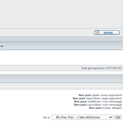
Rispond
citando
Tutti gli orari sono
UTC+01:00
Non puoi
aprire nuovi argomenti
Non puoi
rispondere negli argomenti
Non puoi
modificare i tuoi messaggi
Non puoi
cancellare i tuoi messaggi
Non puoi
inviare allegati
Vai a: