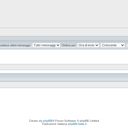
ualizza ultimi messaggi:
Ordina per
Creato da
phpBB
® Forum Software © phpBB Limited
Traduzione Italiana
phpBB-Italia.it