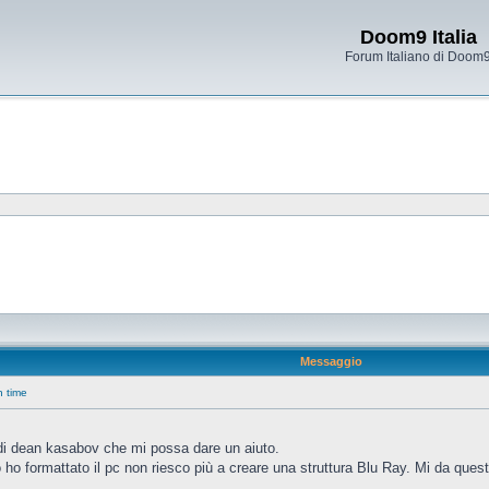
Doom9 Italia
Forum Italiano di Doom
Messaggio
n time
di dean kasabov che mi possa dare un aiuto.
o formattato il pc non riesco più a creare una struttura Blu Ray. Mi da questo