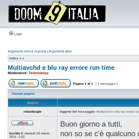
Login
Argomenti senza risposta
|
Argomenti attivi
Indice
»
»
Multiavchd e blu ray errore run time
Moderatore:
Technoboyz
Pagina
1
di
1
[ 1 messaggio ]
Apri un nuovo argomento
Rispondi all’argomento
Stampa pagina
Autore
rolandeagle
Oggetto del messaggio:
Multiavchd e blu ray errore ru
Buon giorno a tutti,
Non
connesso
non so se c'è qualcuno 
Iscritto il:
martedì 15 marzo
2011, 1:02