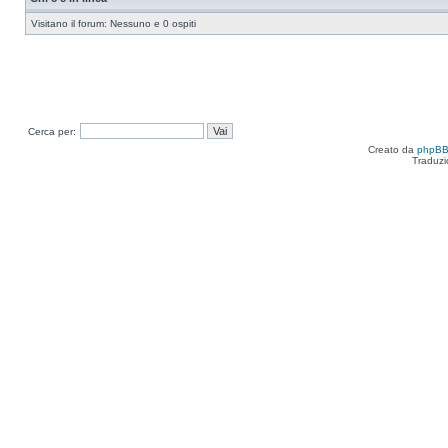
Visitano il forum: Nessuno e 0 ospiti
Cerca per:
Creato da
phpB
Traduzi