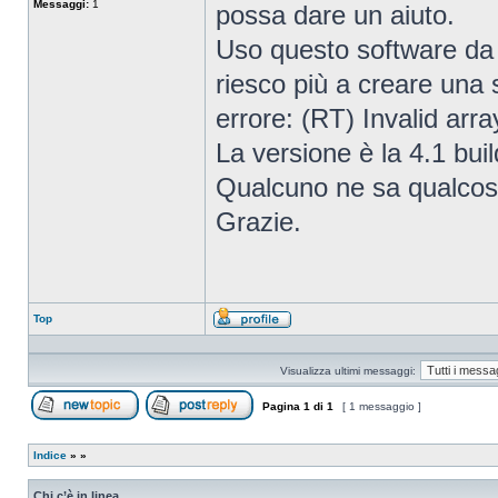
Messaggi:
1
possa dare un aiuto.
Uso questo software da 
riesco più a creare una
errore: (RT) Invalid arra
La versione è la 4.1 bui
Qualcuno ne sa qualco
Grazie.
Top
Profilo
Visualizza ultimi messaggi:
Pagina
1
di
1
[ 1 messaggio ]
Apri un nuovo argomento
Rispondi all’argomento
Indice
»
»
Chi c’è in linea