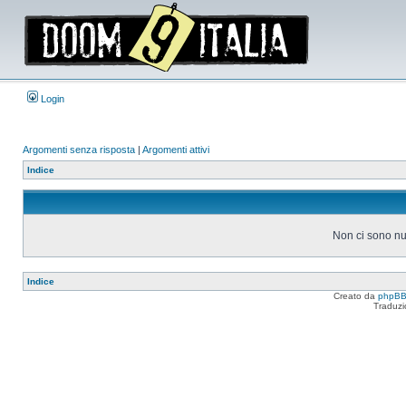
Login
Argomenti senza risposta
|
Argomenti attivi
Indice
Non ci sono nu
Indice
Creato da
phpB
Traduzi