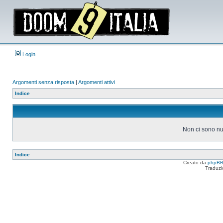
Login
Argomenti senza risposta
|
Argomenti attivi
Indice
Non ci sono nu
Indice
Creato da
phpB
Traduzi