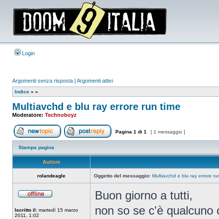
Login
Argomenti senza risposta
|
Argomenti attivi
Indice
»
»
Multiavchd e blu ray errore run time
Moderatore:
Technoboyz
Pagina
1
di
1
[ 1 messaggio ]
Apri un nuovo argomento
Rispondi all’argomento
Stampa pagina
Autore
rolandeagle
Oggetto del messaggio:
Multiavchd e blu ray errore ru
Buon giorno a tutti,
Non
connesso
non so se c'è qualcuno 
Iscritto il:
martedì 15 marzo
2011, 1:02