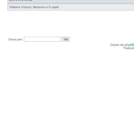
Visitano il forum: Nessuno e 0 ospiti
Cerca per:
Creato da
phpB
Traduzi