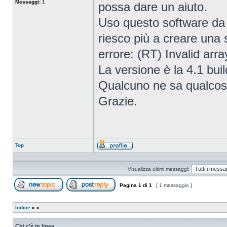
Messaggi:
1
possa dare un aiuto.
Uso questo software da 
riesco più a creare una
errore: (RT) Invalid arra
La versione è la 4.1 bui
Qualcuno ne sa qualco
Grazie.
Top
Profilo
Visualizza ultimi messaggi:
Pagina
1
di
1
[ 1 messaggio ]
Apri un nuovo argomento
Rispondi all’argomento
Indice
»
»
Chi c’è in linea