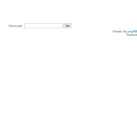
Cerca per:
Creato da
phpB
Traduzi