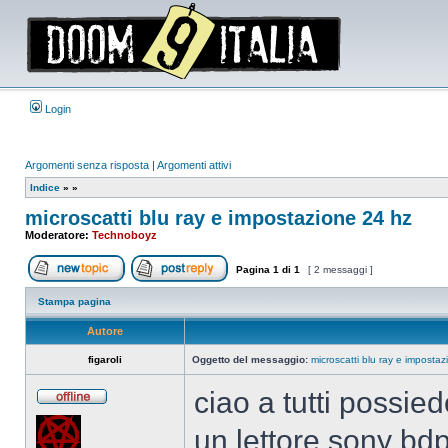
Login
Argomenti senza risposta
|
Argomenti attivi
Indice
»
»
microscatti blu ray e impostazione 24 hz
Moderatore:
Technoboyz
Pagina
1
di
1
[ 2 messaggi ]
Apri un nuovo argomento
Rispondi all’argomento
Stampa pagina
Autore
figaroli
Oggetto del messaggio:
microscatti blu ray e imposta
ciao a tutti possie
Non
connesso
un lettore sony bd