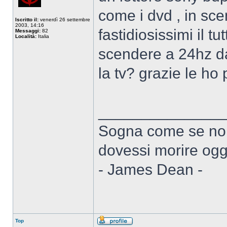
come i dvd , in sc
Iscritto il:
venerdì 26 settembre
2003, 14:16
fastidiosissimi il t
Messaggi:
82
Località:
Italia
scendere a 24hz dai 
la tv? grazie le ho 
______________
Sogna come se non
dovessi morire ogg
- James Dean -
Top