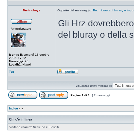
Profilo
Technoboyz
Oggetto del messaggio:
Re: microscatti blu ray e imp
Gli Hrz dovrebbero 
Non
Amministratore
connesso
del bluray o della 
Iscritto il:
venerdì 18 ottobre
2002, 17:22
Messaggi:
20
Località:
Napoli
Top
Profilo
Visualizza ultimi messaggi:
Pagina
1
di
1
[ 2 messaggi ]
Apri un nuovo argomento
Rispondi all’argomento
Indice
»
»
Chi c’è in linea
Visitano il forum: Nessuno e 0 ospiti