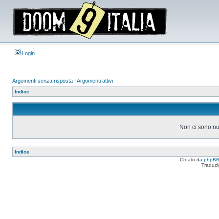
Login
Argomenti senza risposta
|
Argomenti attivi
Indice
Non ci sono nu
Indice
Creato da
phpB
Traduzi