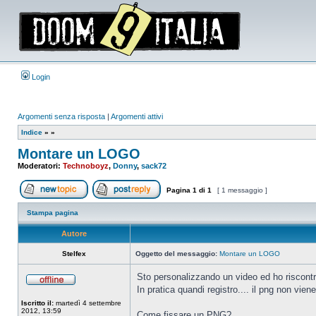
Login
Argomenti senza risposta
|
Argomenti attivi
Indice
»
»
Montare un LOGO
Moderatori:
Technoboyz
,
Donny
,
sack72
Pagina
1
di
1
[ 1 messaggio ]
Apri un nuovo argomento
Rispondi all’argomento
Stampa pagina
Autore
Stelfex
Oggetto del messaggio:
Montare un LOGO
Sto personalizzando un video ed ho riscontr
In pratica quandi registro.... il png non vien
Non
connesso
Iscritto il:
martedì 4 settembre
2012, 13:59
Come fissare un PNG?