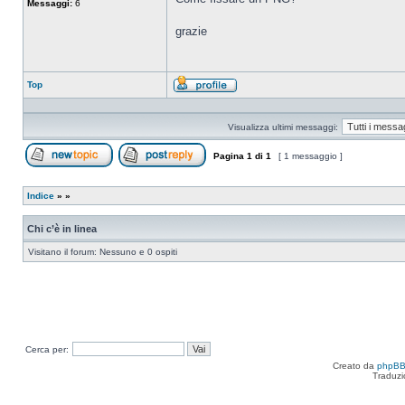
Messaggi:
6
grazie
Top
Profilo
Visualizza ultimi messaggi:
Pagina
1
di
1
[ 1 messaggio ]
Apri un nuovo argomento
Rispondi all’argomento
Indice
»
»
Chi c’è in linea
Visitano il forum: Nessuno e 0 ospiti
Cerca per:
Creato da
phpB
Traduzi