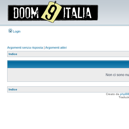
Login
Argomenti senza risposta
|
Argomenti attivi
Indice
Non ci sono nu
Indice
Creato da
phpB
Traduzi