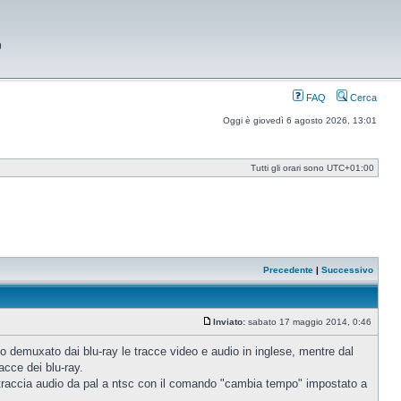
9
FAQ
Cerca
Oggi è giovedì 6 agosto 2026, 13:01
Tutti gli orari sono
UTC+01:00
Precedente
|
Successivo
Inviato:
sabato 17 maggio 2014, 0:46
Messaggio
 Ho demuxato dai blu-ray le tracce video e audio in inglese, mentre dal
acce dei blu-ray.
a traccia audio da pal a ntsc con il comando "cambia tempo" impostato a