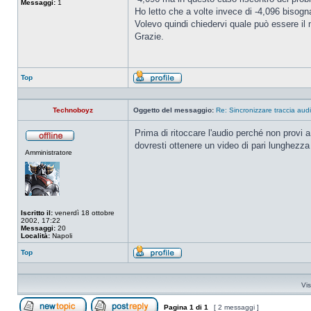
Messaggi:
1
Ho letto che a volte invece di -4,096 bisog
Volevo quindi chiedervi quale può essere il 
Grazie.
Top
Profilo
Technoboyz
Oggetto del messaggio:
Re: Sincronizzare traccia audi
Prima di ritoccare l'audio perché non provi a
dovresti ottenere un video di pari lunghezza 
Non
Amministratore
connesso
Iscritto il:
venerdì 18 ottobre
2002, 17:22
Messaggi:
20
Località:
Napoli
Top
Profilo
Vis
Pagina
1
di
1
[ 2 messaggi ]