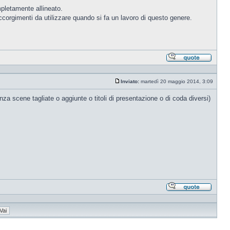
pletamente allineato.
corgimenti da utilizzare quando si fa un lavoro di questo genere.
Rispond
citando
Inviato:
martedì 20 maggio 2014, 3:09
Messaggio
nza scene tagliate o aggiunte o titoli di presentazione o di coda diversi)
Rispond
citando