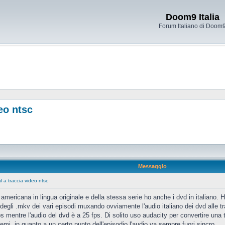
Doom9 Italia
Forum Italiano di Doom
eo ntsc
Messaggio
l a traccia video ntsc
tv americana in lingua originale e della stessa serie ho anche i dvd in italiano.
e degli .mkv dei vari episodi muxando ovviamente l'audio italiano dei dvd alle tr
s mentre l'audio del dvd è a 25 fps. Di solito uso audacity per convertire un
emi, in quanto a un certo punto dell'episodio l'audio va sempre fuori sincro.