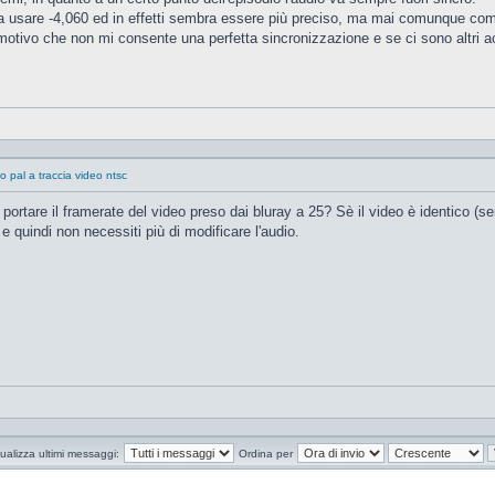
na usare -4,060 ed in effetti sembra essere più preciso, ma mai comunque com
motivo che non mi consente una perfetta sincronizzazione e se ci sono altri ac
o pal a traccia video ntsc
 portare il framerate del video preso dai bluray a 25? Sè il video è identico (se
e quindi non necessiti più di modificare l'audio.
ualizza ultimi messaggi:
Ordina per