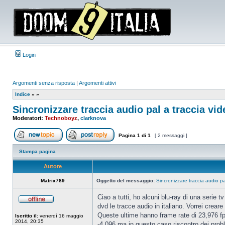
Login
Argomenti senza risposta
|
Argomenti attivi
Indice
»
»
Sincronizzare traccia audio pal a traccia vid
Moderatori:
Technoboyz
,
clarknova
Pagina
1
di
1
[ 2 messaggi ]
Apri un nuovo argomento
Rispondi all’argomento
Stampa pagina
Autore
Matrix789
Oggetto del messaggio:
Sincronizzare traccia audio pa
Ciao a tutti, ho alcuni blu-ray di una serie 
dvd le tracce audio in italiano. Vorrei crear
Non
connesso
Queste ultime hanno frame rate di 23,976 fp
Iscritto il:
venerdì 16 maggio
2014, 20:35
-4,096 ma in questo caso riscontro dei probl