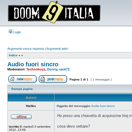
Login
Argomenti senza risposta
|
Argomenti attivi
Indice
»
»
Audio fuori sincro
Moderatori:
Technoboyz
,
Donny
,
sack72
Pagina
1
di
1
[ 1 messaggio ]
Apri un nuovo argomento
Rispondi all’argomento
Stampa pagina
Autore
Stelfex
Oggetto del messaggio:
Audio fuori sincro
Ho preso una chiavetta di acquisizine linq m
Non
connesso
cosa devo settare?
Iscritto il:
martedì 4 settembre
2012, 13:59