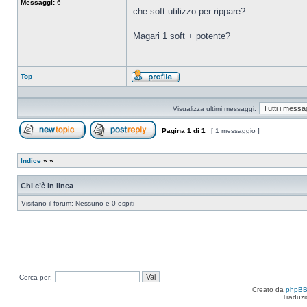
Messaggi:
6
che soft utilizzo per rippare?
Magari 1 soft + potente?
Top
Profilo
Visualizza ultimi messaggi:
Pagina
1
di
1
[ 1 messaggio ]
Apri un nuovo argomento
Rispondi all’argomento
Indice
»
»
Chi c’è in linea
Visitano il forum: Nessuno e 0 ospiti
Cerca per:
Creato da
phpB
Traduzi