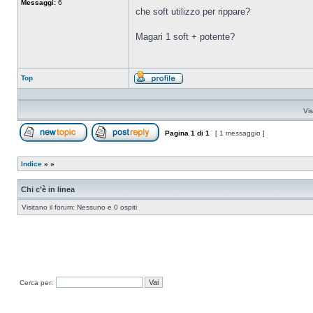
Messaggi:
6
che soft utilizzo per rippare?
Magari 1 soft + potente?
Top
Profilo
Vis
Pagina
1
di
1
[ 1 messaggio ]
Apri un nuovo argomento
Rispondi all’argomento
Indice
»
»
Chi c’è in linea
Visitano il forum: Nessuno e 0 ospiti
Cerca per: