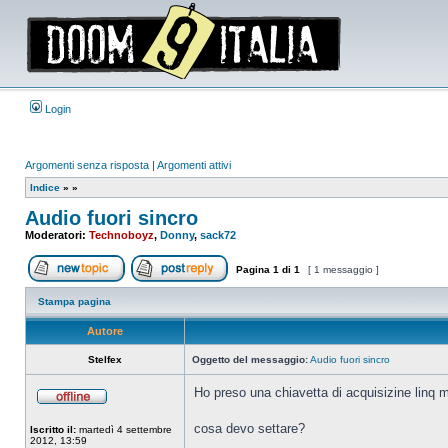
Login
Argomenti senza risposta
|
Argomenti attivi
Indice
»
»
Audio fuori sincro
Moderatori:
Technoboyz
,
Donny
,
sack72
Pagina
1
di
1
[ 1 messaggio ]
Apri un nuovo argomento
Rispondi all’argomento
Stampa pagina
Autore
Stelfex
Oggetto del messaggio:
Audio fuori sincro
Ho preso una chiavetta di acquisizine linq m
Non
connesso
cosa devo settare?
Iscritto il:
martedì 4 settembre
2012, 13:59