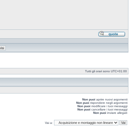
Rispond
citando
Tutti gli orari sono
UTC+01:00
Non puoi
aprire nuovi argomenti
Non puoi
rispondere negli argomenti
Non puoi
modificare i tuoi messaggi
Non puoi
cancellare i tuoi messaggi
Non puoi
inviare allegati
Vai a: