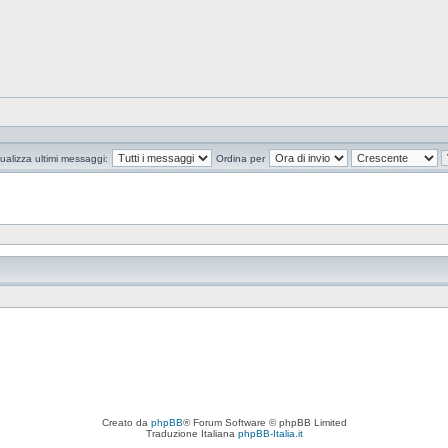
ualizza ultimi messaggi:
Ordina per
Creato da
phpBB
® Forum Software © phpBB Limited
Traduzione Italiana
phpBB-Italia.it