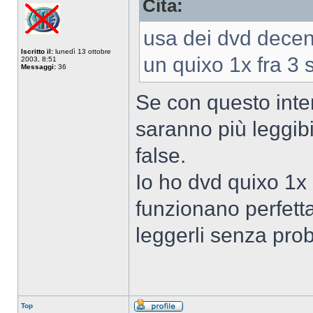
Cita:
Non
connesso
usa dei dvd decent
Iscritto il:
lunedì 13 ottobre
un quixo 1x fra 3 s
2003, 8:51
Messaggi:
36
Se con questo inten
saranno più leggibi
false.
Io ho dvd quixo 1x
funzionano perfett
leggerli senza pro
Top