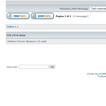
Profilo
Visualizza ultimi messaggi:
Pagina
1
di
1
[ 9 messaggi ]
Apri un nuovo argomento
Rispondi all’argomento
Indice
»
»
Chi c’è in linea
Visitano il forum: Nessuno e 0 ospiti
Cerca per:
Creato da
phpB
Traduzi