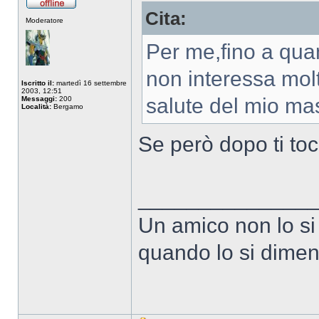
Cita:
Non
Moderatore
connesso
Per me,fino a qua
non interessa molt
Iscritto il:
martedì 16 settembre
2003, 12:51
salute del mio mas
Messaggi:
200
Località:
Bergamo
Se però dopo ti tocc
______________
Un amico non lo si
quando lo si dimen