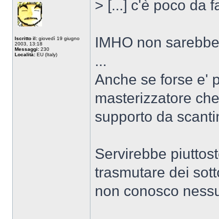
> [...] c'è poco da
IMHO non sarebbe p
Iscritto il:
giovedì 19 giugno
2003, 13:18
Messaggi:
230
Località:
EU (Italy)
...
Anche se forse e' p
masterizzatore che
supporto da scanti
Servirebbe piuttos
trasmutare dei sot
non conosco nessun