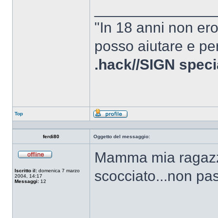
______________
"In 18 anni non er
posso aiutare e per
.hack//SIGN speci
Top
Profilo
ferdi80
Oggetto del messaggio:
Mamma mia ragazzi.
Non
connesso
Iscritto il:
domenica 7 marzo
scocciato...non pas
2004, 14:17
Messaggi:
12