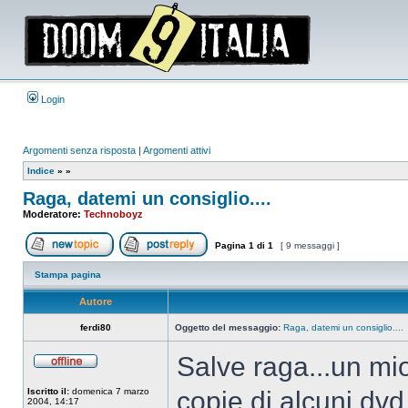
Login
Argomenti senza risposta
|
Argomenti attivi
Indice
»
»
Raga, datemi un consiglio....
Moderatore:
Technoboyz
Pagina
1
di
1
[ 9 messaggi ]
Apri un nuovo argomento
Rispondi all’argomento
Stampa pagina
Autore
ferdi80
Oggetto del messaggio:
Raga, datemi un consiglio....
Salve raga...un mio
Non
connesso
Iscritto il:
domenica 7 marzo
copie di alcuni dvd
2004, 14:17