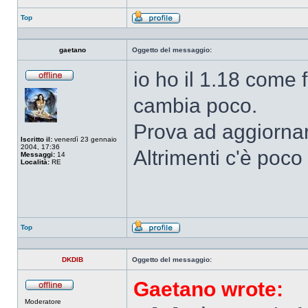
Top
Profilo
gaetano
Oggetto del messaggio:
io ho il 1.18 come 
Non
connesso
cambia poco.
Prova ad aggiornar
Iscritto il:
venerdì 23 gennaio
2004, 17:36
Altrimenti c'è poco
Messaggi:
14
Località:
RE
Top
Profilo
DKDIB
Oggetto del messaggio:
Gaetano wrote:
Non
Moderatore
connesso