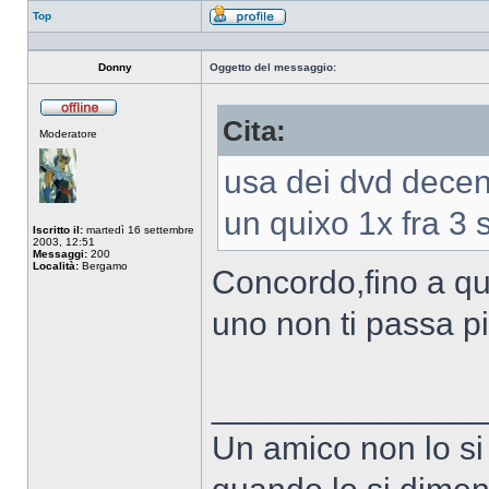
Top
Profilo
Donny
Oggetto del messaggio:
Cita:
Non
Moderatore
connesso
usa dei dvd decent
un quixo 1x fra 3 s
Iscritto il:
martedì 16 settembre
2003, 12:51
Messaggi:
200
Località:
Bergamo
Concordo,fino a q
uno non ti passa p
______________
Un amico non lo si