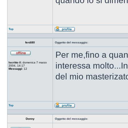
quando lo si dimen
Top
Profilo
ferdi80
Oggetto del messaggio:
Per me,fino a quan
Non
connesso
Iscritto il:
domenica 7 marzo
interessa molto...I
2004, 14:17
Messaggi:
12
del mio masterizato
Top
Profilo
Donny
Oggetto del messaggio: