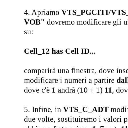
4. Apriamo
VTS_PGCITI/VTS
VOB"
dovremo modificare gli ul
su:
Cell_12 has Cell ID...
comparirà una finestra, dove ins
modificare i numeri a partire
dal
dove c'è
1
andrà (10 + 1)
11
, dov
5. Infine, in
VTS_C_ADT
modif
due volte, sostituiremo i valori 