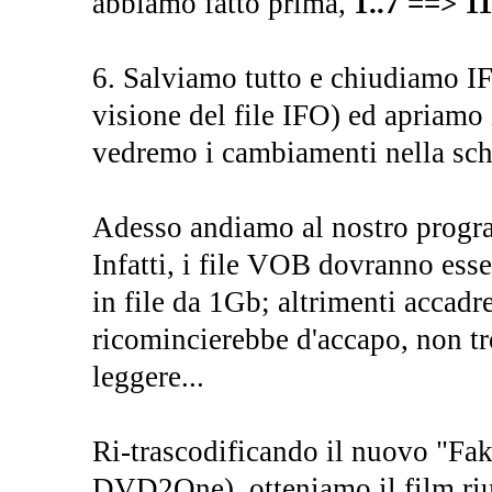
abbiamo fatto prima,
1..7 ==> 11
6. Salviamo tutto e chiudiamo IF
visione del file IFO) ed apriamo
vedremo i cambiamenti nella sch
Adesso andiamo al nostro program
Infatti, i file VOB dovranno esser
in file da 1Gb; altrimenti accadr
ricomincierebbe d'accapo, non tr
leggere...
Ri-trascodificando il nuovo "F
DVD2One), otteniamo il film riuni