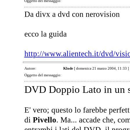
Oggetto del messaggio:
Da divx a dvd con nerovision
ecco la guida
http://www.alientech.it/dvd/visi
Autore:
Klode
[ domenica 21 marzo 2004, 11:33 ]
Oggetto del messaggio:
DVD Doppio Lato in un 
E' vero; questo lo farebbe perfe
di
Pivello
. Ma... accade che, co
entrambi i lati del DVD, il pro