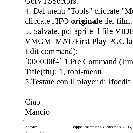
GetVTSSectors.
4. Dal menu "Tools" cliccate "M
cliccate l'IFO
originale
del film.
5. Salvate, poi aprite il file V
VMGM_MAT/First Play PGC la li
Edit command):
[000000f4] 1.Pre Command (Jum
Title(ttn): 1, root-menu
5.Testate con il player di Ifoedit
Ciao
Mancio
Autore:
cippe
[ mercoledì 31 dicembre 2003, 