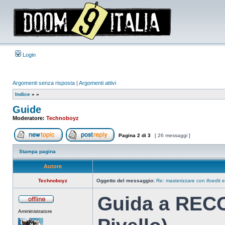
Login
Argomenti senza risposta
|
Argomenti attivi
Indice
»
»
Guide
Moderatore:
Technoboyz
Pagina
2
di
3
[ 26 messaggi ]
Apri un nuovo argomento
Rispondi all’argomento
Stampa pagina
Autore
Technoboyz
Oggetto del messaggio:
Re: masterizzare con ifoedit 
Guida a REC
Non
Amministratore
connesso