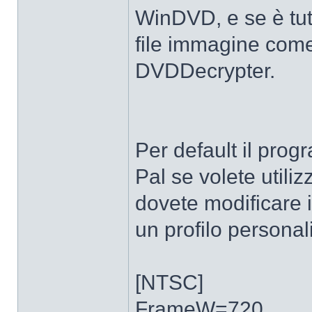
WinDVD, e se è tut
file immagine come 
DVDDecrypter.
Per default il prog
Pal se volete utili
dovete modificare
un profilo personali
[NTSC]
FrameW=720