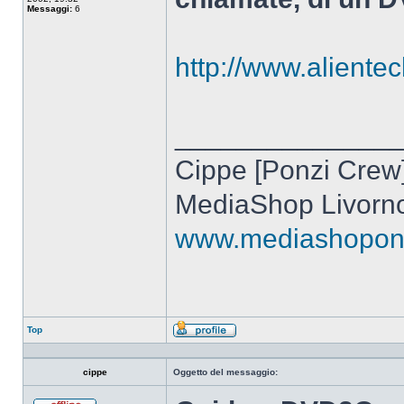
Messaggi:
6
http://www.alientec
______________
Cippe [Ponzi Crew
MediaShop Livorn
www.mediashoponli
Top
Profilo
cippe
Oggetto del messaggio: