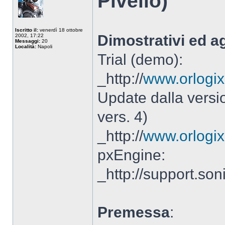
Pivello)
Iscritto il:
venerdì 18 ottobre
Dimostrativi ed ag
2002, 17:22
Messaggi:
20
Località:
Napoli
Trial (demo):
_http://
www.orlogix
Update dalla versi
vers. 4)
_http://
www.orlogix
pxEngine:
_http://support.so
Premessa
: