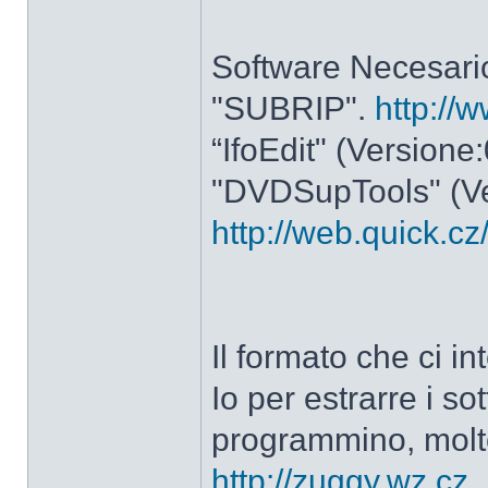
Software Necesario
"SUBRIP".
http://
“IfoEdit" (Versione
"DVDSupTools" (Ve
http://web.quick.c
Il formato che ci in
Io per estrarre i so
programmino, molt
http://zuggy.wz.cz