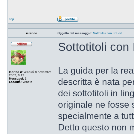
Top
Profilo
iclarice
Oggetto del messaggio:
Sottotitoli con IfoEdit
Sottotitoli con 
Non
connesso
La guida per la real
Iscritto il:
venerdì 8 novembre
2002, 0:12
Messaggi:
1
descritta è nata per
Località:
Veneto
dei sottotitoli in li
originale ne fosse 
specialmente a tutt
Detto questo non 