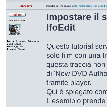
Technoboyz
Oggetto del messaggio:
Re: masterizzare con ifoedit 
Impostare il s
Non
Amministratore
connesso
IfoEdit
Iscritto il:
venerdì 18 ottobre
Questo tutorial se
2002, 17:22
Messaggi:
20
Località:
Napoli
solo film con una t
questa traccia non 
di 'New DVD Authori
tramite player.
Qui è spiegato come 
L'esemipio prende 