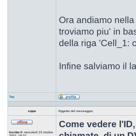
Ora andiamo nell
troviamo piu' in ba
della riga 'Cell_1
Infine salviamo il l
Top
Profilo
cippe
Oggetto del messaggio:
Come vedere l'ID,
Non
connesso
Iscritto il:
mercoledì 23 ottobre
chiamate, di un 
2002, 19:32