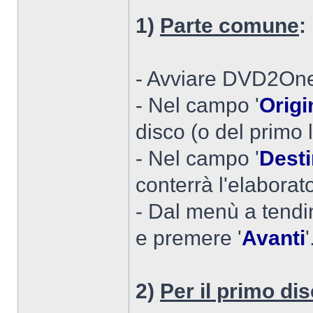
1)
Parte comune
:
- Avviare DVD2On
- Nel campo '
Origi
disco (o del primo l
- Nel campo '
Dest
conterrà l'elaborat
- Dal menù a tendi
e premere '
Avanti
'
2)
Per il primo dis