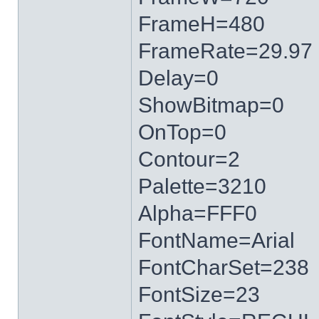
FrameH=480
FrameRate=29.97
Delay=0
ShowBitmap=0
OnTop=0
Contour=2
Palette=3210
Alpha=FFF0
FontName=Arial
FontCharSet=238
FontSize=23