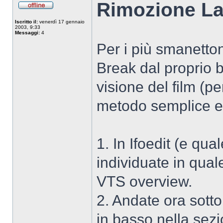
Rimozione La
Non
connesso
Iscritto il:
venerdì 17 gennaio
2003, 9:33
Messaggi:
4
Per i più smanetton
Break dal proprio 
visione del film (p
metodo semplice e
1. In Ifoedit (e qual
individuate in qual
VTS overview.
2. Andate ora sot
in basso nella sezi