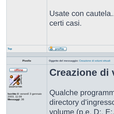
Usate con cautela... 
certi casi.
Top
Profilo
Pivello
Oggetto del messaggio:
Creazione di volumi virtuali
Creazione di 
Non
connesso
Qualche programma (
Iscritto il:
venerdì 3 gennaio
2003, 11:09
Messaggi:
36
directory d'ingresso
volume (p.e. D:, E:,