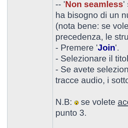
-- '
Non seamless
'
ha bisogno di un nu
(nota bene: se volet
precedenza, le stru
- Premere '
Join
'.
- Selezionare il tit
- Se avete selezio
tracce audio, i sott
N.B:
se volete
acc
punto 3.