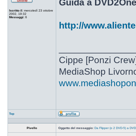
Guida a DVD2On
Non
connesso
Iscritto il:
mercoledì 23 ottobre
2002, 19:32
Messaggi:
6
http://www.alient
______________
Cippe [Ponzi Crew
MediaShop Livorn
www.mediashoponli
Top
Profilo
Pivello
Oggetto del messaggio:
Da Flipper (o 2 DVD-5) a D