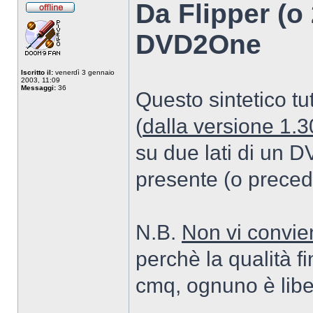
Da Flipper (o
Non
connesso
DVD2One
Iscritto il:
venerdì 3 gennaio
2003, 11:09
Messaggi:
36
Questo sintetico 
(
dalla versione 1.3
su due lati di un DV
presente (o preced
N.B.
Non vi convie
perchè la qualità f
cmq, ognuno è liber