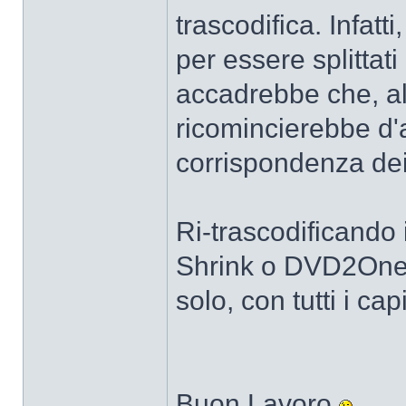
trascodifica. Infatt
per essere splittati
accadrebbe che, al
ricomincierebbe d'
corrispondenza dei 
Ri-trascodificand
Shrink o DVD2One), 
solo, con tutti i cap
Buon Lavoro