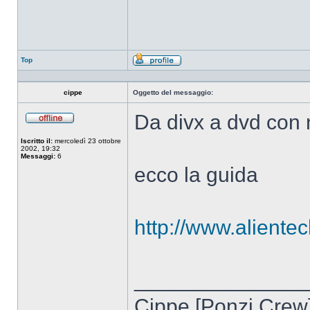
Top
Profilo
cippe
Oggetto del messaggio:
Da divx a dvd con 
Non
connesso
Iscritto il:
mercoledì 23 ottobre
2002, 19:32
Messaggi:
6
ecco la guida
http://www.alientec
______________
Cippe [Ponzi Crew