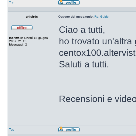
Top
Profilo
ghisirds
Oggetto del messaggio:
Re: Guide
Ciao a tutti,
Non
connesso
Iscritto il:
lunedì 18 giugno
ho trovato un'altra
2007, 21:15
Messaggi:
2
centox100.altervi
Saluti a tutti.
______________
Recensioni e video
Top
Profilo