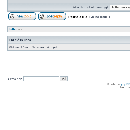
Visualizza ultimi messaggi:
Pagina
3
di
3
[ 26 messaggi ]
Apri un nuovo argomento
Rispondi all’argomento
Indice
»
»
Chi c’è in linea
Visitano il forum: Nessuno e 0 ospiti
Cerca per:
Creato da
phpB
Traduzi