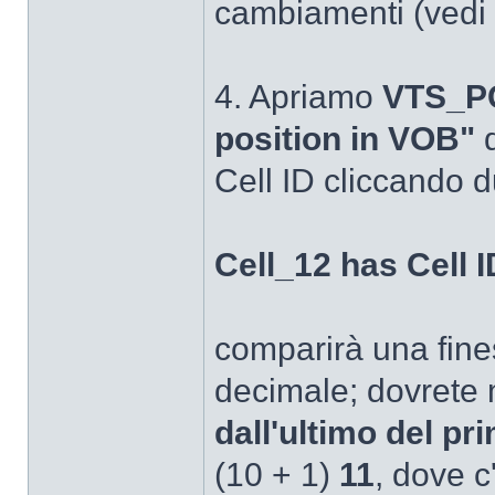
cambiamenti (vedi 4
4. Apriamo
VTS_P
position in VOB"
d
Cell ID cliccando d
Cell_12 has Cell ID
comparirà una fine
decimale; dovrete m
dall'ultimo del pri
(10 + 1)
11
, dove c