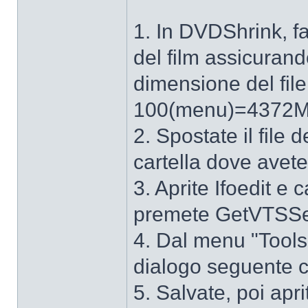
1. In DVDShrink, fa
del film assicurando
dimensione del fi
100(menu)=4372MB
2. Spostate il fil
cartella dove avete
3. Aprite Ifoedit e 
premete GetVTSSe
4. Dal menu "Tools
dialogo seguente c
5. Salvate, poi apr