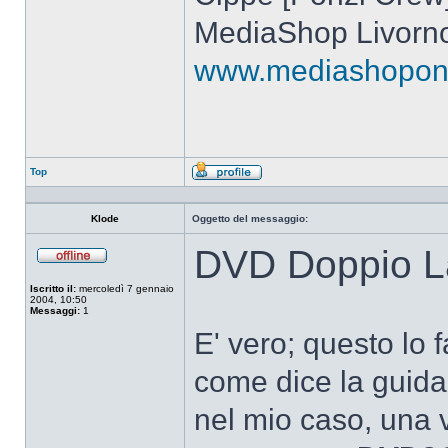
MediaShop Livorn
www.mediashoponli
Top
Profilo
Klode
Oggetto del messaggio:
DVD Doppio La
Non
connesso
Iscritto il:
mercoledì 7 gennaio
2004, 10:50
Messaggi:
1
E' vero; questo lo
come dice la guida
nel mio caso, una vo