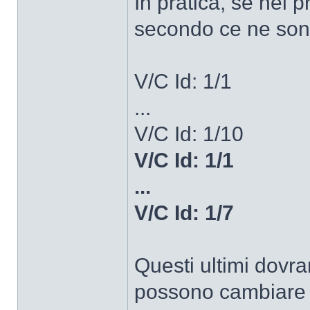
In pratica, se nel p
secondo ce ne son
V/C Id: 1/1
...
V/C Id: 1/10
V/C Id: 1/1
...
V/C Id: 1/7
Questi ultimi dovr
possono cambiar