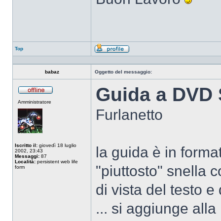
Top
Profilo
babaz
Oggetto del messaggio:
Guida a DVD S
Non
Amministratore
connesso
Furlanetto
Iscritto il:
giovedì 18 luglio
la guida è in forma
2002, 23:43
Messaggi:
87
Località:
persistent web life
"piuttosto" snella 
form
di vista del testo e
... si aggiunge alla