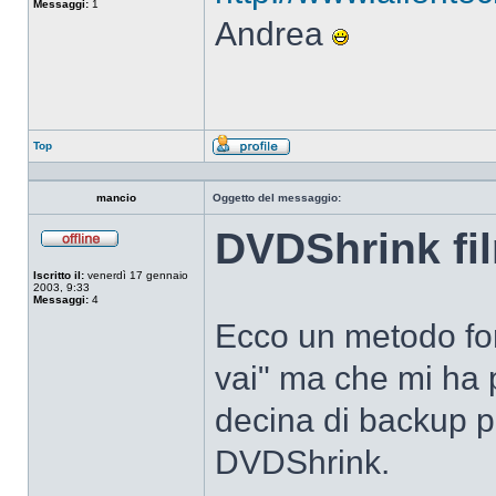
Messaggi:
1
Andrea
Top
Profilo
mancio
Oggetto del messaggio:
DVDShrink fi
Non
connesso
Iscritto il:
venerdì 17 gennaio
2003, 9:33
Messaggi:
4
Ecco un metodo for
vai" ma che mi ha
decina di backup p
DVDShrink.