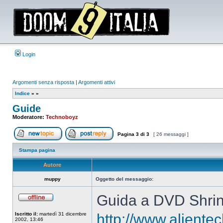
Login
Argomenti senza risposta
|
Argomenti attivi
Indice
»
»
Guide
Moderatore:
Technoboyz
Pagina
3
di
3
[ 26 messaggi ]
Apri un nuovo argomento
Rispondi all’argomento
Stampa pagina
Autore
muppy
Oggetto del messaggio:
Guida a DVD Shrin
Non
connesso
Iscritto il:
martedì 31 dicembre
http://www.alientec
2002, 13:46