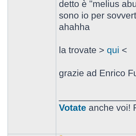
detto è "melius ab
sono io per sovvert
ahahha
la trovate >
qui
<
grazie ad Enrico Fu
______________
Votate
anche voi! F