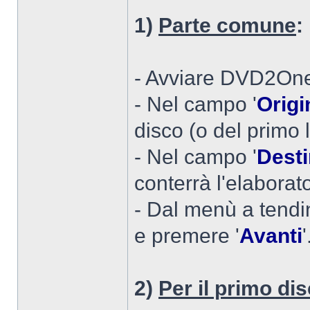
1)
Parte comune
:
- Avviare DVD2On
- Nel campo '
Origi
disco (o del primo l
- Nel campo '
Dest
conterrà l'elaborat
- Dal menù a tendi
e premere '
Avanti
'
2)
Per il primo dis