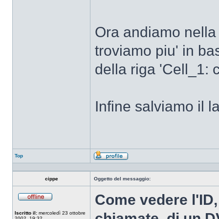
Ora andiamo nell
troviamo piu' in ba
della riga 'Cell_1
Infine salviamo il l
Top
Profilo
cippe
Oggetto del messaggio:
Come vedere l'ID,
Non
connesso
Iscritto il:
mercoledì 23 ottobre
chiamate, di un 
2002, 19:32