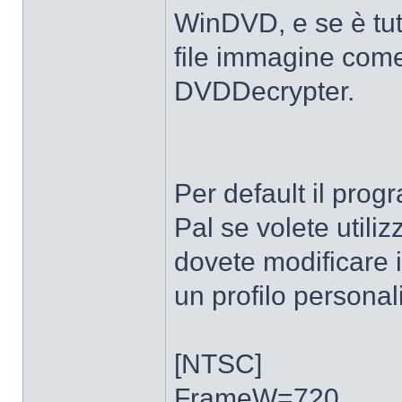
WinDVD, e se è tut
file immagine come 
DVDDecrypter.
Per default il prog
Pal se volete utili
dovete modificare
un profilo personali
[NTSC]
FrameW=720