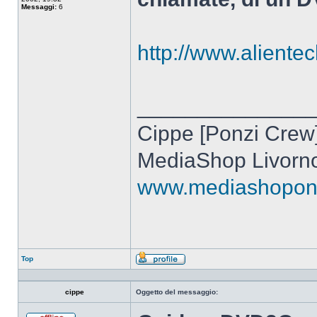
Messaggi:
6
http://www.alientec
______________
Cippe [Ponzi Crew
MediaShop Livorn
www.mediashoponli
Top
Profilo
cippe
Oggetto del messaggio: