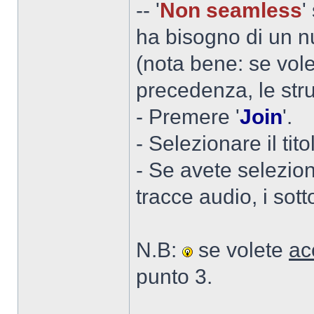
-- '
Non seamless
'
ha bisogno di un nu
(nota bene: se volet
precedenza, le stru
- Premere '
Join
'.
- Selezionare il tit
- Se avete selezio
tracce audio, i sott
N.B:
se volete
acc
punto 3.