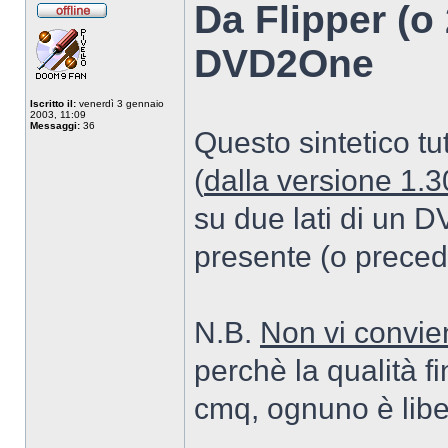
Da Flipper (o
Non
connesso
DVD2One
Iscritto il:
venerdì 3 gennaio
2003, 11:09
Messaggi:
36
Questo sintetico 
(
dalla versione 1.3
su due lati di un DV
presente (o preced
N.B.
Non vi convie
perchè la qualità f
cmq, ognuno è liber