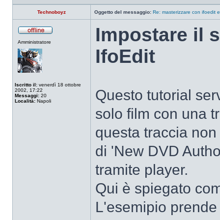
Technoboyz
Oggetto del messaggio:
Re: masterizzare con ifoedit 
Impostare il s
Non
Amministratore
connesso
IfoEdit
Iscritto il:
venerdì 18 ottobre
Questo tutorial se
2002, 17:22
Messaggi:
20
Località:
Napoli
solo film con una t
questa traccia non 
di 'New DVD Authori
tramite player.
Qui è spiegato come 
L'esemipio prende 