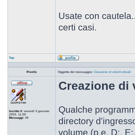
Usate con cautela... 
certi casi.
Top
Profilo
Pivello
Oggetto del messaggio:
Creazione di volumi virtuali
Creazione di 
Non
connesso
Qualche programma (
Iscritto il:
venerdì 3 gennaio
2003, 11:09
Messaggi:
36
directory d'ingresso
volume (p.e. D:, E:,