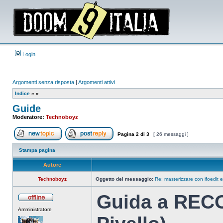
Login
Argomenti senza risposta
|
Argomenti attivi
Indice
»
»
Guide
Moderatore:
Technoboyz
Pagina
2
di
3
[ 26 messaggi ]
Apri un nuovo argomento
Rispondi all’argomento
Stampa pagina
Autore
Technoboyz
Oggetto del messaggio:
Re: masterizzare con ifoedit 
Guida a REC
Non
Amministratore
connesso