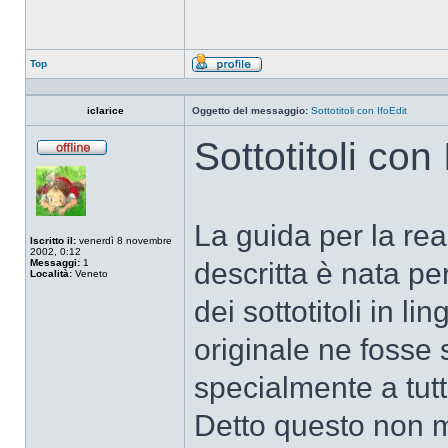
Top
Profilo
iclarice
Oggetto del messaggio:
Sottotitoli con IfoEdit
Sottotitoli con 
Non
connesso
La guida per la real
Iscritto il:
venerdì 8 novembre
2002, 0:12
Messaggi:
1
descritta è nata per
Località:
Veneto
dei sottotitoli in li
originale ne fosse 
specialmente a tutt
Detto questo non 