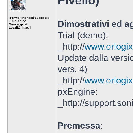
Pivello)
Iscritto il:
venerdì 18 ottobre
Dimostrativi ed ag
2002, 17:22
Messaggi:
20
Località:
Napoli
Trial (demo):
_http://
www.orlogix
Update dalla versi
vers. 4)
_http://
www.orlogix
pxEngine:
_http://support.so
Premessa
: