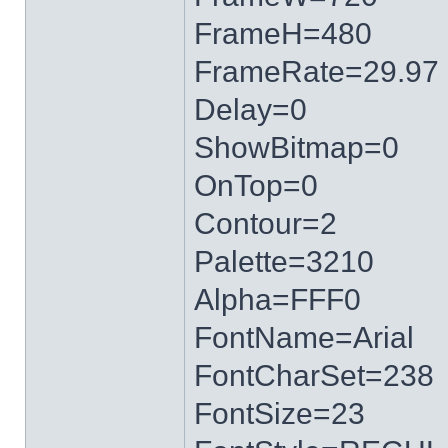
FrameH=480
FrameRate=29.97
Delay=0
ShowBitmap=0
OnTop=0
Contour=2
Palette=3210
Alpha=FFF0
FontName=Arial
FontCharSet=238
FontSize=23