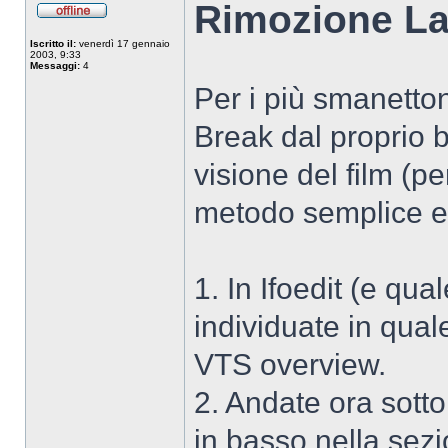
Rimozione La
Non
connesso
Iscritto il:
venerdì 17 gennaio
2003, 9:33
Messaggi:
4
Per i più smanetton
Break dal proprio 
visione del film (p
metodo semplice e
1. In Ifoedit (e qual
individuate in qual
VTS overview.
2. Andate ora sot
in basso nella sezi