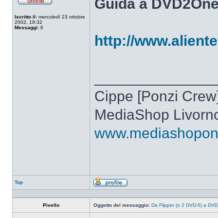
Guida a DVD2On
Non
connesso
Iscritto il:
mercoledì 23 ottobre
2002, 19:32
Messaggi:
6
http://www.alient
______________
Cippe [Ponzi Crew
MediaShop Livorn
www.mediashoponli
Top
Profilo
Pivello
Oggetto del messaggio:
Da Flipper (o 2 DVD-5) a D