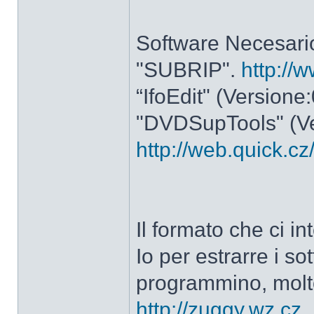
Software Necesario
"SUBRIP".
http://
“IfoEdit" (Versione
"DVDSupTools" (Ve
http://web.quick.c
Il formato che ci in
Io per estrarre i so
programmino, molt
http://zuggy.wz.cz