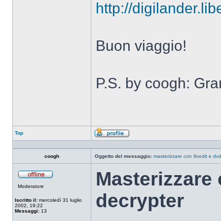
http://digilander.l
Buon viaggio!
P.S. by coogh: Gra
Top
Profilo
coogh
Oggetto del messaggio:
masterizzare con ifoedit e dv
Masterizzare 
Non
Moderatore
connesso
decrypter
Iscritto il:
mercoledì 31 luglio
2002, 19:22
Messaggi:
13