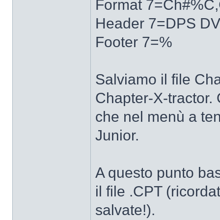
Format 7=Ch#%C,
Header 7=DPS DVD
Footer 7=%
Salviamo il file Ch
Chapter-X-tractor. 
che nel menù a ten
Junior.
A questo punto basta
il file .CPT (ricor
salvate!).