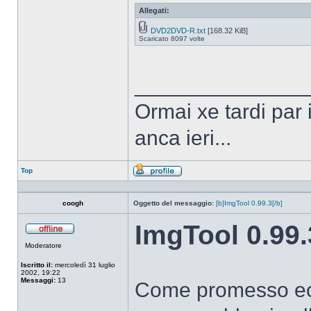
Allegati:
DVD2DVD-R.txt
[168.32 KiB]
Scaricato 8097 volte
______________
Ormai xe tardi par 
anca ieri...
Top
Profilo
coogh
Oggetto del messaggio:
[b]ImgTool 0.99.3[/b]
ImgTool 0.99.
Non
Moderatore
connesso
Iscritto il:
mercoledì 31 luglio
2002, 19:22
Messaggi:
13
Come promesso ec