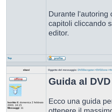
Durante l'autoring 
capitoli cliccando 
editor.
Top
Profilo
sbavi
Oggetto del messaggio:
DVDDecrypter->DVD2one->If
Guida al DV
Non
connesso
Ecco una guida per
Iscritto il:
domenica 2 febbraio
2003, 16:15
Messaggi:
11
ottenere il massimo 