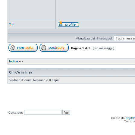
Top
Profilo
Visualizza ultimi messaggi:
Pagina
1
di
3
[ 26 messaggi ]
Apri un nuovo argomento
Rispondi all’argomento
Indice
»
»
Chi c’è in linea
Visitano il forum: Nessuno e 0 ospiti
Cerca per:
Creato da
phpB
Traduzi