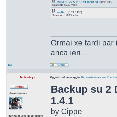
MASTERIZZARE CON ifoedit.txt
[80.04 KiB]
Scaricato 5743 volte
imglib.txt
[169.5 KiB]
Scaricato 11873 volte
______________
Ormai xe tardi par 
anca ieri...
Top
Profilo
Technoboyz
Oggetto del messaggio:
Re: masterizzare con ifoedit 
Backup su 2
Non
Amministratore
connesso
1.4.1
by Cippe
Iscritto il:
venerdì 18 ottobre