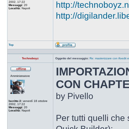
http://technoboyz.
2002, 17:22
Messaggi:
20
Località:
Napoli
http://digilander.l
Top
Profilo
Technoboyz
Oggetto del messaggio:
Re: masterizzare con ifoedit 
IMPORTAZION
Non
Amministratore
connesso
CON CHAPTE
by Pivello
Iscritto il:
venerdì 18 ottobre
2002, 17:22
Messaggi:
20
Località:
Napoli
Per tutti quelli ch
Quick Builder):