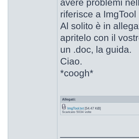
avere problemi nel
riferisce a ImgTool 
Al solito è in alleg
apritelo con il vos
un .doc, la guida.
Ciao.
*coogh*
Allegati:
ImgTool.txt
[54.47 KiB]
Scaricato 5034 volte
______________