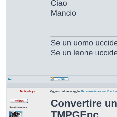
Ciao
Mancio
______________
Se un uomo uccide 
Se un leone uccide
Top
Profilo
Technoboyz
Oggetto del messaggio:
Re: masterizzare con ifoedit 
Convertire u
Non
Amministratore
connesso
TMPGEnc