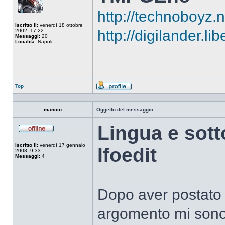
http://technoboyz.
Iscritto il:
venerdì 18 ottobre
http://digilander.l
2002, 17:22
Messaggi:
20
Località:
Napoli
Top
Profilo
mancio
Oggetto del messaggio:
Lingua e sotto
Non
connesso
Iscritto il:
venerdì 17 gennaio
Ifoedit
2003, 9:33
Messaggi:
4
Dopo aver postato 
argomento mi sono 