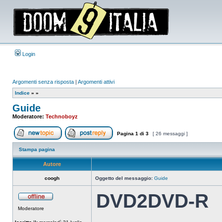
Login
Argomenti senza risposta
|
Argomenti attivi
Indice
»
»
Guide
Moderatore:
Technoboyz
Pagina
1
di
3
[ 26 messaggi ]
Apri un nuovo argomento
Rispondi all’argomento
Stampa pagina
Autore
coogh
Oggetto del messaggio:
Guide
DVD2DVD-R
Non
Moderatore
connesso