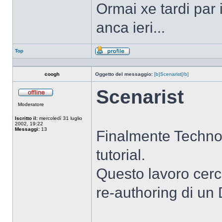
Ormai xe tardi par 
anca ieri...
Top
Profilo
coogh
Oggetto del messaggio:
[b]Scenarist[/b]
Scenarist
Non
Moderatore
connesso
Iscritto il:
mercoledì 31 luglio
2002, 19:22
Messaggi:
13
Finalmente Technob
tutorial.
Questo lavoro cerca
re-authoring di un