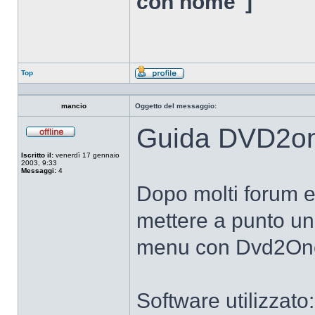
con nome"]
Top
Profilo
mancio
Oggetto del messaggio:
Guida DVD2on
Non
connesso
Iscritto il:
venerdì 17 gennaio
2003, 9:33
Messaggi:
4
Dopo molti forum e 
mettere a punto un
menu con Dvd2On
Software utilizzato: