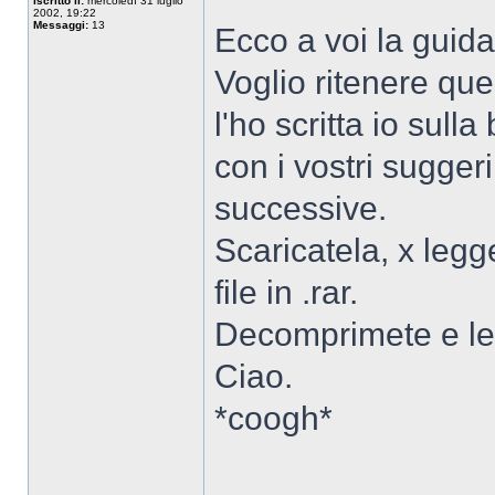
Iscritto il:
mercoledì 31 luglio
2002, 19:22
Messaggi:
13
Ecco a voi la guid
Voglio ritenere que
l'ho scritta io sul
con i vostri sugger
successive.
Scaricatela, x legg
file in .rar.
Decomprimete e le
Ciao.
*coogh*