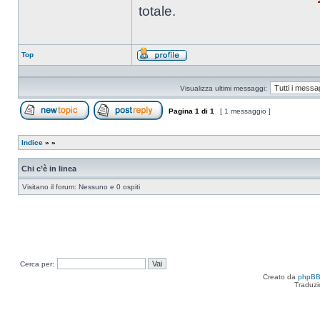
totale.
Top
Profilo
Visualizza ultimi messaggi:
Pagina
1
di
1
[ 1 messaggio ]
Apri un nuovo argomento
Rispondi all’argomento
Indice
»
»
Chi c’è in linea
Visitano il forum: Nessuno e 0 ospiti
Cerca per:
Creato da
phpB
Traduzi