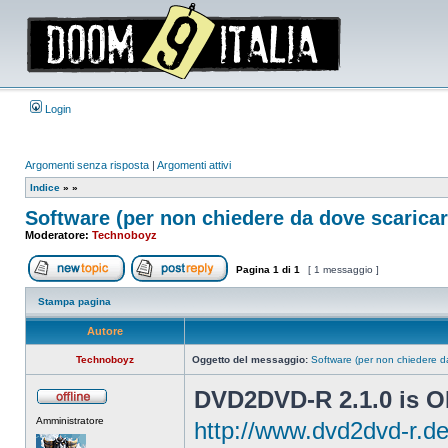
Login
Argomenti senza risposta
|
Argomenti attivi
Indice
»
»
Software (per non chiedere da dove scaricarl
Moderatore:
Technoboyz
Pagina
1
di
1
[ 1 messaggio ]
Apri un nuovo argomento
Rispondi all’argomento
Stampa pagina
Autore
Technoboyz
Oggetto del messaggio:
Software (per non chiedere da
DVD2DVD-R 2.1.0 is 
Non
Amministratore
connesso
http://www.dvd2dvd-r.d