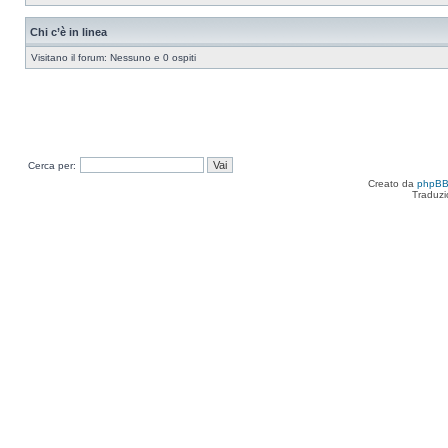
Chi c’è in linea
Visitano il forum: Nessuno e 0 ospiti
Cerca per:
Creato da
phpB
Traduzi