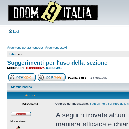
Login
Argomenti senza risposta
|
Argomenti attivi
Indice
»
»
Suggerimenti per l'uso della sezione
Moderatori:
Technoboyz
,
kaiousama
Pagina
1
di
1
[ 1 messaggio ]
Apri un nuovo argomento
Rispondi all’argomento
Stampa pagina
Autore
kaiousama
Oggetto del messaggio:
Suggerimenti per l'uso della 
A seguito trovate alcuni
Non
Moderatore
connesso
maniera efficace e chiar