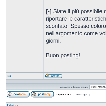
[-]
Siate il più possibile 
riportare le caratteristi
scontato. Spesso coloro
nell'argomento come voi 
giorni.
Buon posting!
Top
Profilo
Visualizza ultimi messaggi:
Pagina
1
di
1
[ 1 messaggio ]
Apri un nuovo argomento
Rispondi all’argomento
Indice
»
»