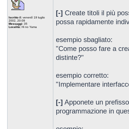
[-]
Create titoli il più pos
Iscritto il:
venerdì 19 luglio
possa rapidamente indivi
2002, 20:09
Messaggi:
35
Località:
Hi no Yama
esempio sbagliato:
"Come posso fare a crea
distinte?"
esempio corretto:
"Implementare interfacc
[-]
Apponete un prefisso all
programmazione in ques
esempio: