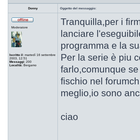
Donny
Oggetto del messaggio:
Tranquilla,per i fi
Non
Moderatore
connesso
lanciare l'eseguibil
programma e la sua
Per la serie è piu
Iscritto il:
martedì 16 settembre
2003, 12:51
Messaggi:
200
Località:
Bergamo
farlo,comunque se d
fischio nel forumchi
meglio,io sono anco
ciao