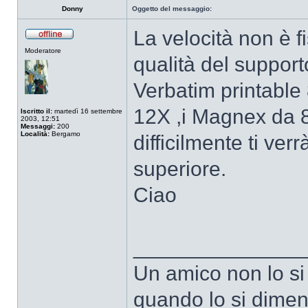
Donny
Oggetto del messaggio:
La velocità non è 
Non
Moderatore
connesso
qualità del suppor
Verbatim printable
12X ,i Magnex da 
Iscritto il:
martedì 16 settembre
2003, 12:51
Messaggi:
200
Località:
Bergamo
difficilmente ti ve
superiore.
Ciao
______________
Un amico non lo si
quando lo si dimen