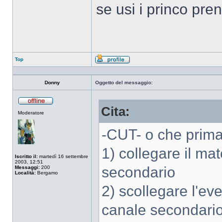
se usi i princo pre
Top
Profilo
Donny
Oggetto del messaggio:
Cita:
Non
Moderatore
connesso
-CUT- o che prima 
1) collegare il ma
Iscritto il:
martedì 16 settembre
2003, 12:51
secondario
Messaggi:
200
Località:
Bergamo
2) scollegare l'ev
canale secondari