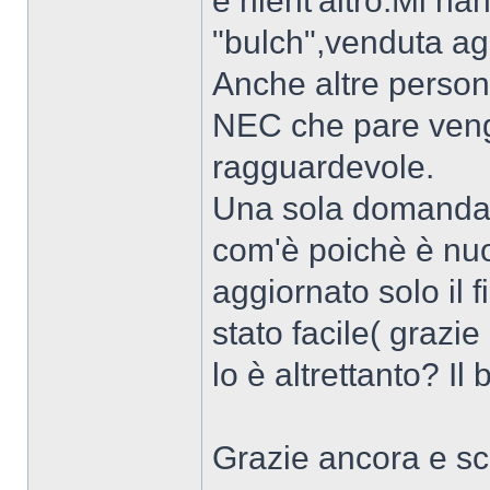
e nient'altro.Mi h
"bulch",venduta agli
Anche altre person
NEC che pare veng
ragguardevole.
Una sola domanda :
com'è poichè è nuov
aggiornato solo il 
stato facile( grazie
lo è altrettanto? Il 
Grazie ancora e sc