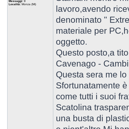
Messaggi:
9
Località:
Monza (Mi)
lavoro,avendo rice
denominato " Extr
materiale per PC,ho
oggetto.
Questo posto,a tito
Cavenago - Cambia
Questa sera me lo 
Sfortunatamente è 
come tutti i suoi fr
Scatolina trasparen
una busta di plasti