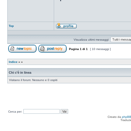
Top
Profilo
Visualizza ultimi messaggi:
Pagina
1
di
1
[ 10 messaggi ]
Apri un nuovo argomento
Rispondi all’argomento
Indice
»
»
Chi c’è in linea
Visitano il forum: Nessuno e 0 ospiti
Cerca per:
Creato da
phpB
Traduzi