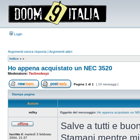
Login
Argomenti senza risposta
|
Argomenti attivi
Indice
»
»
Ho appena acquistato un NEC 3520
Moderatore:
Technoboyz
Pagina
1
di
1
[ 10 messaggi ]
Apri un nuovo argomento
Rispondi all’argomento
Stampa pagina
Autore
milky
Oggetto del messaggio:
Ho appena acquistato un N
Salve a tutti e buo
Non
connesso
Iscritto il:
martedì 3 febbraio
Stamani mentre mi
2004, 21:37