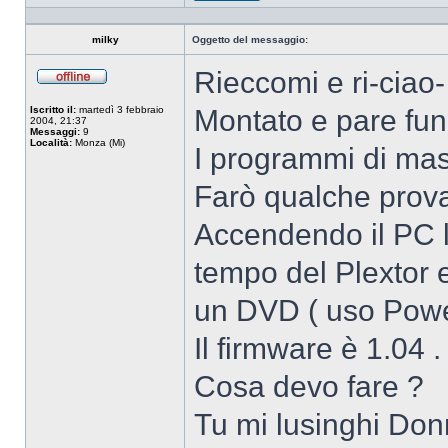
Profilo
milky
Oggetto del messaggio:
Rieccomi e ri-ciao-
Non
connesso
Iscritto il:
martedì 3 febbraio
Montato e pare fun
2004, 21:37
Messaggi:
9
Località:
Monza (Mi)
I programmi di mas
Farò qualche prov
Accendendo il PC l
tempo del Plextor e
un DVD ( uso Power
Il firmware è 1.04 .
Cosa devo fare ?
Tu mi lusinghi Don