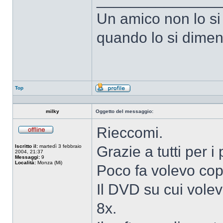
Un amico non lo si
quando lo si dimen
Top
Profilo
milky
Oggetto del messaggio:
Rieccomi.
Non
connesso
Iscritto il:
martedì 3 febbraio
Grazie a tutti per i 
2004, 21:37
Messaggi:
9
Località:
Monza (Mi)
Poco fa volevo co
Il DVD su cui vole
8x.