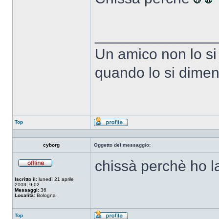
______________
Un amico non lo si
quando lo si dimen
Top
Profilo
cyborg
Oggetto del messaggio:
chissà perchè ho la
Non
connesso
Iscritto il:
lunedì 21 aprile
2003, 9:02
Messaggi:
36
Località:
Bologna
Top