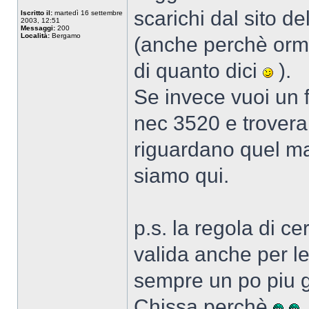
scarichi dal sito d
Iscritto il:
martedì 16 settembre
2003, 12:51
Messaggi:
200
Località:
Bergamo
(anche perchè orma
di quanto dici
).
Se invece vuoi un 
nec 3520 e trovera
riguardano quel mas
siamo qui.
p.s. la regola di c
valida anche per l
sempre un po piu ge
Chissa perchè