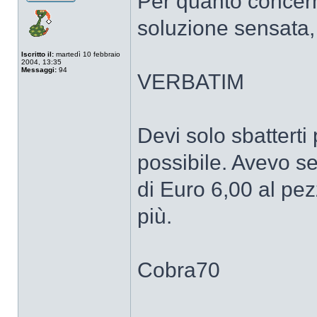
Per quanto concer
Non
connesso
soluzione sensata, 
Iscritto il:
martedì 10 febbraio
2004, 13:35
Messaggi:
94
VERBATIM
Devi solo sbatterti 
possibile. Avevo s
di Euro 6,00 al pe
più.
Cobra70