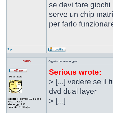
se devi fare giochi
serve un chip matri
per farlo funzionare
Top
Profilo
DKDIB
Oggetto del messaggio:
Serious wrote:
Non
Moderatore
connesso
> [...] vedere se il
dvd dual layer
> [...]
Iscritto il:
giovedì 19 giugno
2003, 13:18
Messaggi:
230
Località:
EU (Italy)