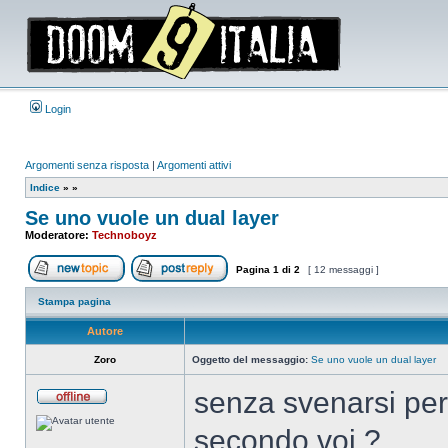
Login
Argomenti senza risposta
|
Argomenti attivi
Indice
»
»
Se uno vuole un dual layer
Moderatore:
Technoboyz
Pagina
1
di
2
[ 12 messaggi ]
Apri un nuovo argomento
Rispondi all’argomento
Stampa pagina
Autore
Zoro
Oggetto del messaggio:
Se uno vuole un dual layer
senza svenarsi per
Non
connesso
secondo voi ?