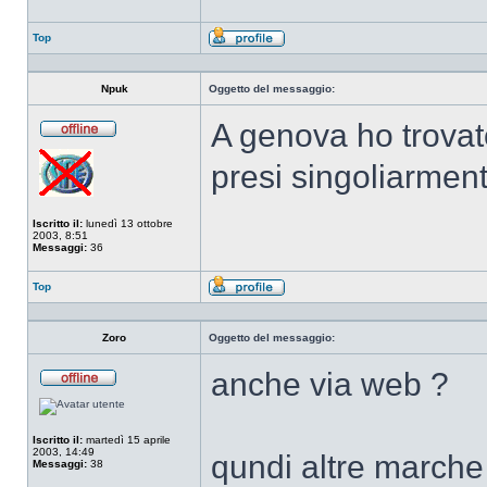
Top
Profilo
Npuk
Oggetto del messaggio:
A genova ho trovat
Non
connesso
presi singoliarment
Iscritto il:
lunedì 13 ottobre
2003, 8:51
Messaggi:
36
Top
Profilo
Zoro
Oggetto del messaggio:
anche via web ?
Non
connesso
Iscritto il:
martedì 15 aprile
2003, 14:49
qundi altre marche 
Messaggi:
38