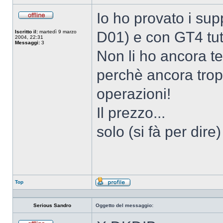
Io ho provato i su
Non
connesso
Iscritto il:
martedì 9 marzo
D01) e con GT4 tut
2004, 22:31
Messaggi:
3
Non li ho ancora te
perchè ancora trop
operazioni!
Il prezzo...
solo (si fà per dire
Top
Profilo
Serious Sandro
Oggetto del messaggio: