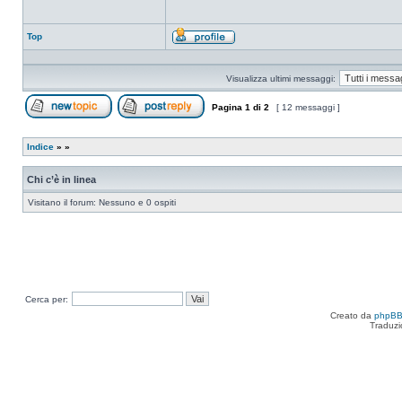
Top
Profilo
Visualizza ultimi messaggi:
Pagina
1
di
2
[ 12 messaggi ]
Apri un nuovo argomento
Rispondi all’argomento
Indice
»
»
Chi c’è in linea
Visitano il forum: Nessuno e 0 ospiti
Cerca per:
Creato da
phpB
Traduzi