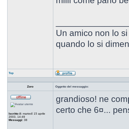
miiii come parlo b
______________
Un amico non lo si
quando lo si dimen
Top
Profilo
Zoro
Oggetto del messaggio:
grandioso! ne compr
Non
connesso
certo che 6¤... pe
Iscritto il:
martedì 15 aprile
2003, 14:49
Messaggi:
38