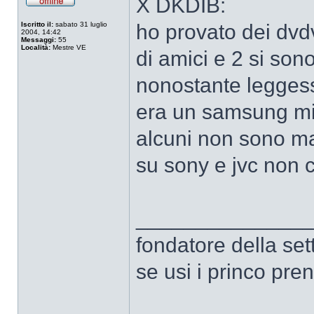
X DKDIB:
Non
connesso
Iscritto il:
sabato 31 luglio
ho provato dei dvdv
2004, 14:42
Messaggi:
55
Località:
Mestre VE
di amici e 2 si sono
nonostante leggesse
era un samsung mi 
alcuni non sono ma
su sony e jvc non c
______________
fondatore della 
se usi i princo pre