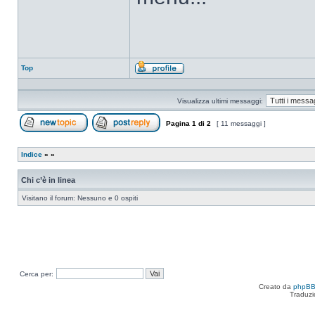
Top
Profilo
Visualizza ultimi messaggi:
Pagina
1
di
2
[ 11 messaggi ]
Apri un nuovo argomento
Rispondi all’argomento
Indice
»
»
Chi c’è in linea
Visitano il forum: Nessuno e 0 ospiti
Cerca per:
Creato da
phpB
Traduzi