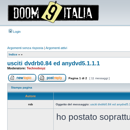
Login
Argomenti senza risposta
|
Argomenti attivi
Indice
»
»
usciti dvdrb0.84 ed anydvd5.1.1.1
Moderatore:
Technoboyz
Pagina
1
di
2
[ 11 messaggi ]
Apri un nuovo argomento
Rispondi all’argomento
Stampa pagina
Autore
rob
Oggetto del messaggio:
usciti dvdrb0.84 ed anydvd5.
ho postato soprattu