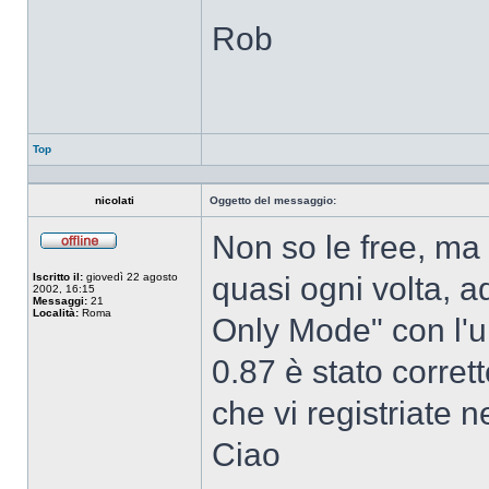
Rob
Top
nicolati
Oggetto del messaggio:
Non so le free, ma
Non
connesso
Iscritto il:
giovedì 22 agosto
quasi ogni volta, a
2002, 16:15
Messaggi:
21
Località:
Roma
Only Mode" con l'ul
0.87 è stato corre
che vi registriate ne
Ciao