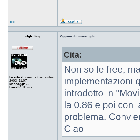
Top
Profilo
digitalboy
Oggetto del messaggio:
Cita:
Non
connesso
Non so le free, m
Iscritto il:
lunedì 22 settembre
implementazioni q
2003, 11:07
Messaggi:
32
Località:
Roma
introdotto in "Mov
la 0.86 e poi con 
problema. Conviene
Ciao