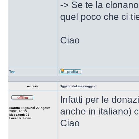
-> Se te la clonano
quel poco che ci tie
Ciao
Top
Profilo
nicolati
Oggetto del messaggio:
Infatti per le dona
Non
connesso
Iscritto il:
giovedì 22 agosto
anche in italiano)
2002, 16:15
Messaggi:
21
Località:
Roma
Ciao