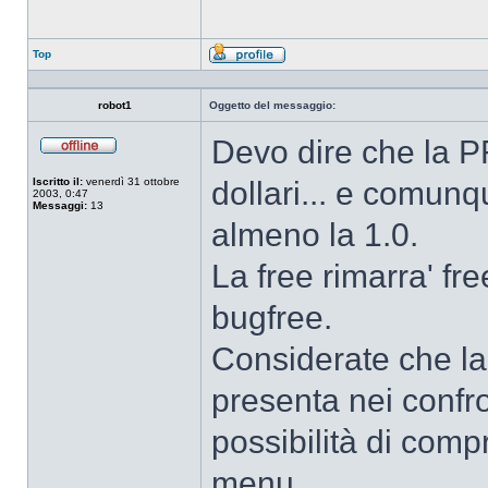
Top
Profilo
robot1
Oggetto del messaggio:
Devo dire che la P
Non
connesso
Iscritto il:
venerdì 31 ottobre
dollari... e comunq
2003, 0:47
Messaggi:
13
almeno la 1.0.
La free rimarra' fr
bugfree.
Considerate che la
presenta nei confro
possibilità di comp
menu...