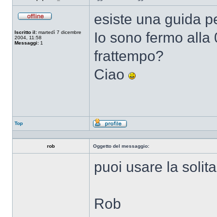
esiste una guida pe
Non
connesso
Iscritto il:
martedì 7 dicembre
Io sono fermo alla
2004, 11:58
Messaggi:
1
frattempo?
Ciao
Top
Profilo
rob
Oggetto del messaggio:
puoi usare la solit
Rob