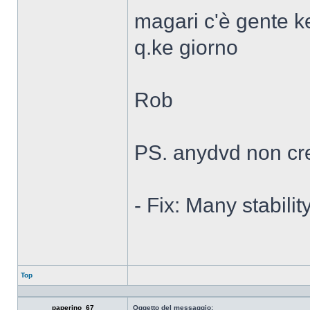
magari c'è gente k
q.ke giorno
Rob
PS. anydvd non cre
- Fix: Many stabil
Top
paperino_67
Oggetto del messaggio: