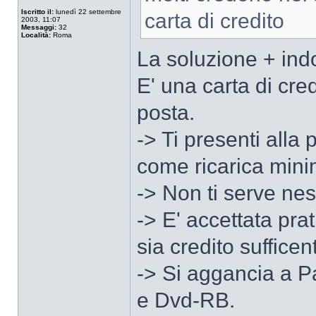
Iscritto il:
lunedì 22 settembre
carta di credito
2003, 11:07
Messaggi:
32
Località:
Roma
La soluzione + in
E' una carta di cred
posta.
-> Ti presenti all
come ricarica mini
-> Non ti serve ne
-> E' accettata pra
sia credito sufficen
-> Si aggancia a P
e Dvd-RB.