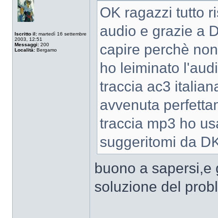
OK ragazzi tutto ri
audio e grazie a
Iscritto il:
martedì 16 settembre
2003, 12:51
capire perchè non 
Messaggi:
200
Località:
Bergamo
ho leiminato l'aud
traccia ac3 italian
avvenuta perfettam
traccia mp3 ho us
suggeritomi da DK
buono a sapersi,e 
soluzione del probl