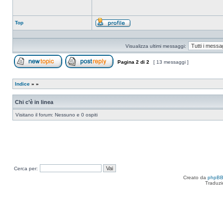
Top
Profilo
Visualizza ultimi messaggi:
Pagina
2
di
2
[ 13 messaggi ]
Apri un nuovo argomento
Rispondi all’argomento
Indice
»
»
Chi c’è in linea
Visitano il forum: Nessuno e 0 ospiti
Cerca per:
Creato da
phpB
Traduzi