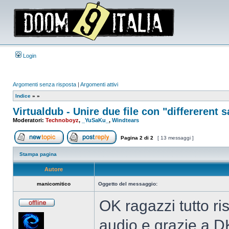
Login
Argomenti senza risposta
|
Argomenti attivi
Indice
»
»
Virtualdub - Unire due file con "differerent 
Moderatori:
Technoboyz
,
_YuSaKu_
,
Windtears
Pagina
2
di
2
[ 13 messaggi ]
Apri un nuovo argomento
Rispondi all’argomento
Stampa pagina
Autore
manicomitico
Oggetto del messaggio:
OK ragazzi tutto ris
Non
connesso
audio e grazie a 