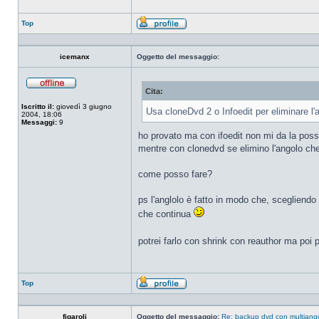
Top
Profilo
icemanx
Oggetto del messaggio:
Cita:
Non
connesso
Iscritto il:
giovedì 3 giugno
Usa cloneDvd 2 o Infoedit per eliminare l
2004, 18:06
Messaggi:
9
ho provato ma con ifoedit non mi da la possib
mentre con clonedvd se elimino l'angolo che 
come posso fare?
ps l'anglolo è fatto in modo che, scegliendo
che continua
potrei farlo con shrink con reauthor ma poi
Top
Profilo
figaroli
Oggetto del messaggio:
Re: backup dvd con multiang