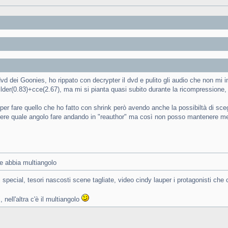
vd dei Goonies, ho rippato con decrypter il dvd e pulito gli audio che non mi 
uilder(0.83)+cce(2.67), ma mi si pianta quasi subito durante la ricompressione
r fare quello che ho fatto con shrink però avendo anche la possibiltà di scegl
iere quale angolo fare andando in "reauthor" ma così non posso mantenere me
he abbia multiangolo
gli special, tesori nascosti scene tagliate, video cindy lauper i protagonisti ch
 nell'altra c'è il multiangolo