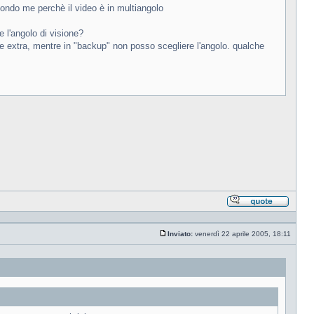
condo me perchè il video è in multiangolo
 l'angolo di visione?
 extra, mentre in "backup" non posso scegliere l'angolo. qualche
Rispond
citando
Inviato:
venerdì 22 aprile 2005, 18:11
Messaggio