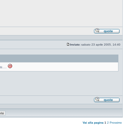
Rispond
citando
Inviato:
sabato 23 aprile 2005, 14:40
Messaggio
u....
Rispond
citando
Vai alla pagina
1
2
Prossimo