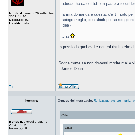
adesso ho dato il tutto in pasto a rebuild
Iscritto il:
venerdì 26 settembre
la mia domanda è questa, c'è 1 modo per fa
2003, 14:16
spiego meglio, con shirik posso sceglier
Messaggi:
82
Località:
Italia
idea?
ciao
Io possiedo quel dvd e non mi risulta che a
_________________
Sogna come se non dovessi morire mai e vi
- James Dean -
Top
Profilo
icemanx
Oggetto del messaggio:
Re: backup dvd con multiang
Cita:
Non
connesso
Iscritto il:
giovedì 3 giugno
2004, 18:06
Cita:
Messaggi:
9