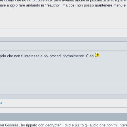
 quello che ho fatto con shrink però avendo anche la possibiltà di scegliere l
quale angolo fare andando in "reauthor" ma così non posso mantenere menu e e
ngolo che non ti interessa e poi procedi normalmente. Ciao
olo
ei Goonies, ho rippato con decrypter il dvd e pulito gli audio che non mi inte