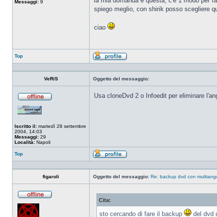
la mia domanda è questa, c'è 1 modo per fare
Messaggi:
9
spiego meglio, con shirik posso scegliere 
ciao
Top
Profilo
VeRiS
Oggetto del messaggio:
Usa cloneDvd 2 o Infoedit per eliminare l'a
Non
connesso
Iscritto il:
martedì 28 settembre
2004, 14:03
Messaggi:
29
Località:
Napoli
Top
Profilo
figaroli
Oggetto del messaggio:
Re: backup dvd con multiang
Cita:
Non
connesso
sto cercando di fare il backup
del dvd d