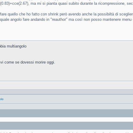
er(0.83)+cce(2.67), ma mi si pianta quasi subito durante la ricompressione, se
re quello che ho fatto con shrink però avendo anche la possibiltà di scegliere
e quale angolo fare andando in "reauthor" ma così non posso mantenere menu e
bbia multiangolo
vi come se dovessi morire oggi.
olo