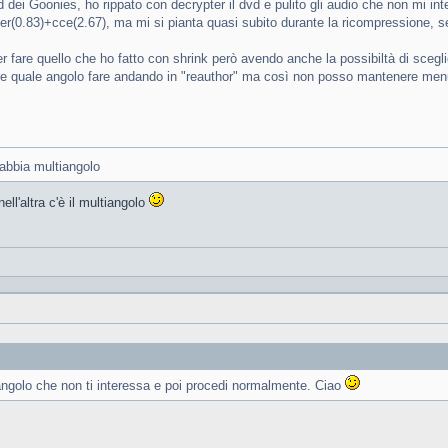
 dei Goonies, ho rippato con decrypter il dvd e pulito gli audio che non mi in
lder(0.83)+cce(2.67), ma mi si pianta quasi subito durante la ricompressione, 
fare quello che ho fatto con shrink però avendo anche la possibiltà di sceglie
re quale angolo fare andando in "reauthor" ma così non posso mantenere menu
 abbia multiangolo
ell'altra c'è il multiangolo
'angolo che non ti interessa e poi procedi normalmente. Ciao