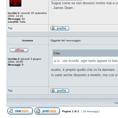
Sogna come se non dovessi morire mai e vi
- James Dean -
Iscritto il:
venerdì 26 settembre
2003, 14:16
Messaggi:
82
Località:
Italia
Top
Profilo
icemanx
Oggetto del messaggio:
Cita:
Non
connesso
Iscritto il:
giovedì 3 giugno
a si...ora ricordo..ogni tanto appare in 
2004, 18:06
Messaggi:
9
esatto, è proprio quello che mi fa dannare...
io sarei anche disposto a tenerlo, ma cce si
Top
Profilo
Vis
Pagina
1
di
2
[ 18 messaggi ]
Apri un nuovo argomento
Rispondi all’argomento