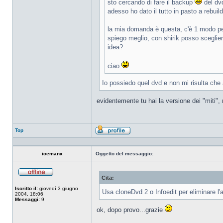
sto cercando di fare il backup
del dvd
adesso ho dato il tutto in pasto a rebui
la mia domanda è questa, c'è 1 modo per 
spiego meglio, con shirik posso sceglie
idea?
ciao
Io possiedo quel dvd e non mi risulta che
evidentemente tu hai la versione dei "miti", n
Top
Profilo
icemanx
Oggetto del messaggio:
Cita:
Non
connesso
Iscritto il:
giovedì 3 giugno
Usa cloneDvd 2 o Infoedit per eliminare l
2004, 18:06
Messaggi:
9
ok, dopo provo...grazie