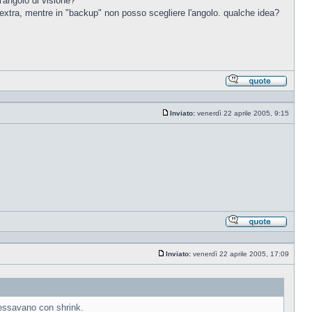
'angolo di visione?
xtra, mentre in "backup" non posso scegliere l'angolo. qualche idea?
Rispond
citando
Inviato:
venerdì 22 aprile 2005, 9:15
Messaggio
Rispond
citando
Inviato:
venerdì 22 aprile 2005, 17:09
Messaggio
ressavano con shrink.