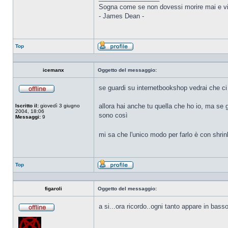
Sogna come se non dovessi morire mai e vi
- James Dean -
Top
Profilo
icemanx
Oggetto del messaggio:
se guardi su internetbookshop vedrai che c
Non
connesso
allora hai anche tu quella che ho io, ma se 
Iscritto il:
giovedì 3 giugno
2004, 18:06
sono così
Messaggi:
9
mi sa che l'unico modo per farlo è con shri
Top
Profilo
figaroli
Oggetto del messaggio:
a si...ora ricordo..ogni tanto appare in ba
Non
connesso
_________________