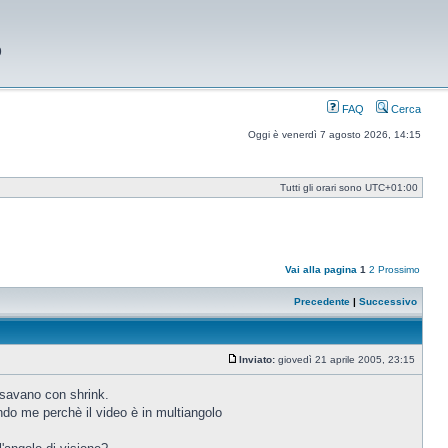
9
FAQ
Cerca
Oggi è venerdì 7 agosto 2026, 14:15
Tutti gli orari sono
UTC+01:00
Vai alla pagina
1
2
Prossimo
Precedente
|
Successivo
Inviato:
giovedì 21 aprile 2005, 23:15
Messaggio
ssavano con shrink.
ndo me perchè il video è in multiangolo