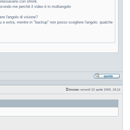
teressavano con shrink.
secondo me perchè il video è in multiangolo
re l'angolo di visione?
 e extra, mentre in "backup" non posso scegliere l'angolo. qualche
Rispond
citando
Inviato:
venerdì 22 aprile 2005, 18:12
Messaggio