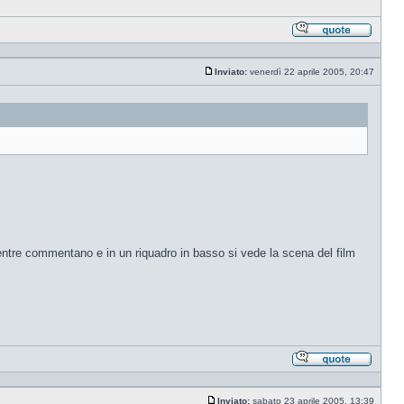
Rispond
citando
Inviato:
venerdì 22 aprile 2005, 20:47
Messaggio
mentre commentano e in un riquadro in basso si vede la scena del film
Rispond
citando
Inviato:
sabato 23 aprile 2005, 13:39