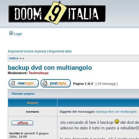
Login
Argomenti senza risposta
|
Argomenti attivi
Indice
»
»
backup dvd con multiangolo
Moderatore:
Technoboyz
Pagina
1
di
2
[ 18 messaggi ]
Apri un nuovo argomento
Rispondi all’argomento
Stampa pagina
Autore
icemanx
Oggetto del messaggio:
backup dvd con multiangolo
sto cercando di fare il backup
del dvd dei
Non
adesso ho dato il tutto in pasto a rebuilder
connesso
Iscritto il:
giovedì 3 giugno
2004, 18:06