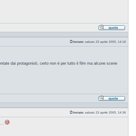
Rispond
citando
Inviato:
sabato 23 aprile 2005, 14:16
Messaggio
ntate dai protagonisti, certo non è per tutto il film ma alcune scene
Rispond
citando
Inviato:
sabato 23 aprile 2005, 14:36
Messaggio
...