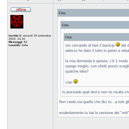
Cita:
Non
connesso
Cita:
Iscritto il:
venerdì 26 settembre
Cita:
2003, 14:16
Messaggi:
82
sto cercando di fare il backup
del d
Località:
Italia
adesso ho dato il tutto in pasto a reb
la mia domanda è questa, c'è 1 modo pe
spiego meglio, con shirik posso scegl
qualche idea?
ciao
Io possiedo quel dvd e non mi risulta c
Non credo sia quella che dici tu...a tutti 
evidentemente tu hai la versione dei "miti",
_________________