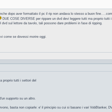
che dopo aver formattato il pc il rip non andava lo stesso a buon fine.....come
DUE COSE DIVERSE per rippare un dvd devi leggere tutti ma proprio tutti i s
dvd sul lettore da tavolo, tali possono dare problemi in fase di ripping.
vi come se dovessi morire oggi.
 proprio tutti i settori del
d'un supporto su un altro.
servono, basta non copiarle: e' il principio su cui si basano i vari VobBlanker,