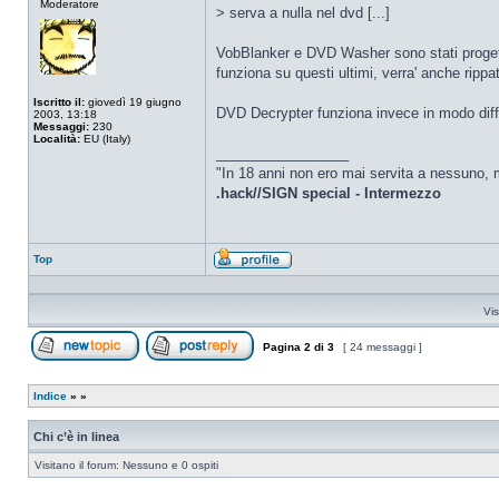
Moderatore
connesso
> serva a nulla nel dvd [...]
VobBlanker e DVD Washer sono stati progett
funziona su questi ultimi, verra' anche rip
Iscritto il:
giovedì 19 giugno
DVD Decrypter funziona invece in modo diffe
2003, 13:18
Messaggi:
230
Località:
EU (Italy)
_________________
"In 18 anni non ero mai servita a nessuno, m
.hack//SIGN special - Intermezzo
Top
Profilo
Vis
Pagina
2
di
3
[ 24 messaggi ]
Apri un nuovo argomento
Rispondi all’argomento
Indice
»
»
Chi c’è in linea
Visitano il forum: Nessuno e 0 ospiti