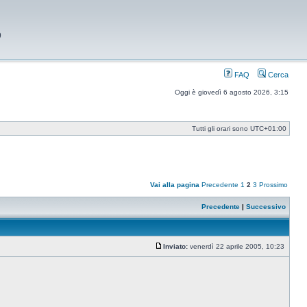
9
FAQ
Cerca
Oggi è giovedì 6 agosto 2026, 3:15
Tutti gli orari sono
UTC+01:00
Vai alla pagina
Precedente
1
2
3
Prossimo
Precedente
|
Successivo
Inviato:
venerdì 22 aprile 2005, 10:23
Messaggio