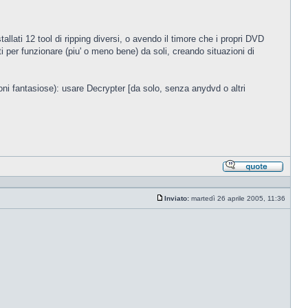
tallati 12 tool di ripping diversi, o avendo il timore che i propri DVD
i per funzionare (piu' o meno bene) da soli, creando situazioni di
oni fantasiose): usare Decrypter [da solo, senza anydvd o altri
Rispond
citando
Inviato:
martedì 26 aprile 2005, 11:36
Messaggio