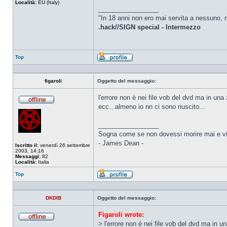
Località:
EU (Italy)
_________________
"In 18 anni non ero mai servita a nessuno, m
.hack//SIGN special - Intermezzo
Top
Profilo
figaroli
Oggetto del messaggio:
l'errore non è nei file vob del dvd ma in un
ecc...almeno io nn ci sono riuscito...
Non
connesso
_________________
Sogna come se non dovessi morire mai e vi
- James Dean -
Iscritto il:
venerdì 26 settembre
2003, 14:16
Messaggi:
82
Località:
Italia
Top
Profilo
DKDIB
Oggetto del messaggio:
Figaroli wrote:
> l'errore non è nei file vob del dvd ma in 
Non