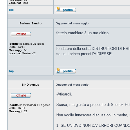
Località:
Italia
Top
Profilo
Serious Sandro
Oggetto del messaggio:
fattelo cambiare è un tuo diritto.
Non
connesso
_________________
Iscritto il:
sabato 31 luglio
2004, 14:42
fondatore della setta DISTRUTTORI DI PR
Messaggi:
55
Località:
Mestre VE
se usi i princo prendi l'AIDIESSE.
Top
Profilo
Sir Didymus
Oggetto del messaggio:
@figaroli.
Non
connesso
Scusa, ma giusto a proposito di Sherlok Hol
Iscritto il:
mercoledì 11 agosto
2004, 16:31
Messaggi:
21
Non voglio innescare discussioni in merito,
1. SE UN DVD NON DA' ERRORI QUANDO 