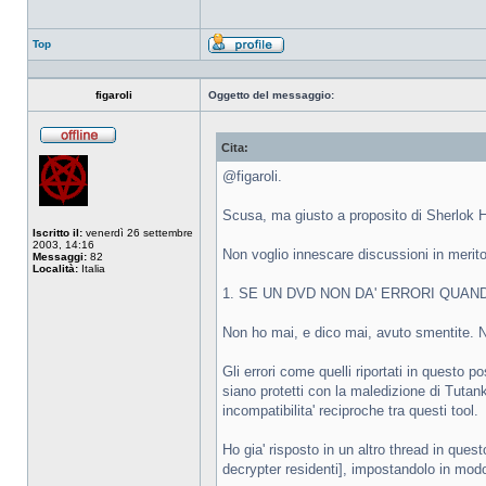
Top
Profilo
figaroli
Oggetto del messaggio:
Cita:
Non
connesso
@figaroli.
Scusa, ma giusto a proposito di Sherlok H
Iscritto il:
venerdì 26 settembre
2003, 14:16
Non voglio innescare discussioni in merit
Messaggi:
82
Località:
Italia
1. SE UN DVD NON DA' ERRORI QUAND
Non ho mai, e dico mai, avuto smentite. N
Gli errori come quelli riportati in questo p
siano protetti con la maledizione di Tutank
incompatibilita' reciproche tra questi tool.
Ho gia' risposto in un altro thread in que
decrypter residenti], impostandolo in modo d