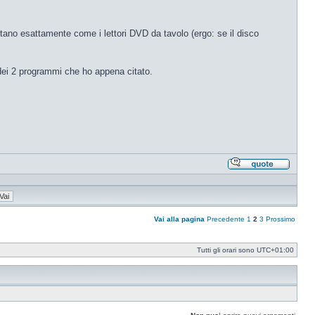
ano esattamente come i lettori DVD da tavolo (ergo: se il disco
 dei 2 programmi che ho appena citato.
Rispond
citando
Vai alla pagina
Precedente
1
2
3
Prossimo
Tutti gli orari sono
UTC+01:00