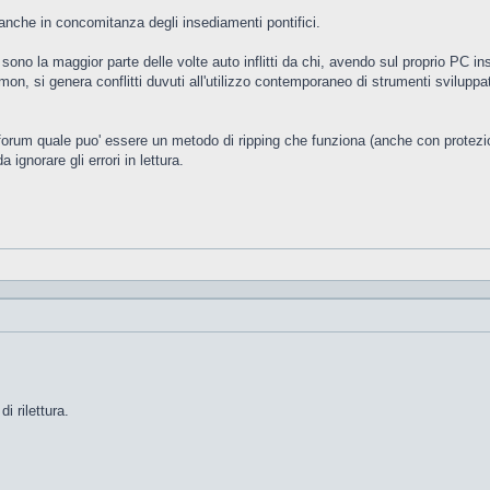
nche in concomitanza degli insediamenti pontifici.
t sono la maggior parte delle volte auto inflitti da chi, avendo sul proprio PC ins
on, si genera conflitti duvuti all'utilizzo contemporaneo di strumenti sviluppat
o forum quale puo' essere un metodo di ripping che funziona (anche con protezi
ignorare gli errori in lettura.
i rilettura.