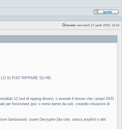
Rispond
citando
Inviato:
mercoledì 27 aprile 2005, 14:32
Messaggio
 LO SI PUO' RIPPARE SU HD.
nstallati 12 tool di ripping diversi, o avendo il timore che i propri DVD
ati per funzionare (piu' o meno bene) da soli, creando situazioni di
zioni fantasiose): usare Decrypter [da solo, senza anydvd o altri