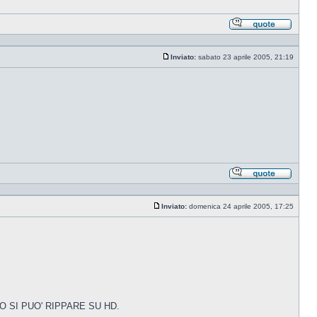
Rispond
citando
Inviato:
sabato 23 aprile 2005, 21:19
Messaggio
Rispond
citando
Inviato:
domenica 24 aprile 2005, 17:25
Messaggio
O SI PUO' RIPPARE SU HD.