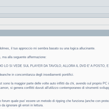
olmes, il tuo approccio mi sembra basato su una logica allucinante.
o, ma alla seguente affermazione:
O LO SI VEDE SUL PLAYER DA TAVOLO, ALLORA IL DVD E' A POSTO, E
eanche in concomitanza degli insediamenti pontifici.
ost sono la maggior parte delle volte auto inflitti da chi, avendo sul proprio PC i
amon, si genera conflitti duvuti all'utilizzo contemporaneo di strumenti svilupp
sto forum quale puo' essere un metodo di ripping che funziona (anche con prote
a ignorare gli errori in lettura.