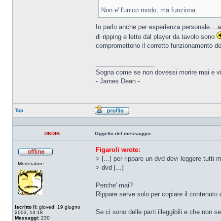
Non e' l'unico modo, ma funziona.
Io parlo anche per esperienza personale....an
di ripping e letto dal player da tavolo sono
compromettono il corretto funzionamento del 
_________________
Sogna come se non dovessi morire mai e vi
- James Dean -
Top
Profilo
DKDIB
Oggetto del messaggio:
Figaroli wrote:
> [...] per rippare un dvd devi leggere tutti ma
Non
Moderatore
connesso
> dvd [...]
Perche' mai?
Rippare serve solo per copiare il contenuto 
Iscritto il:
giovedì 19 giugno
Se ci sono delle parti illeggibili e che non 
2003, 13:18
Messaggi:
230