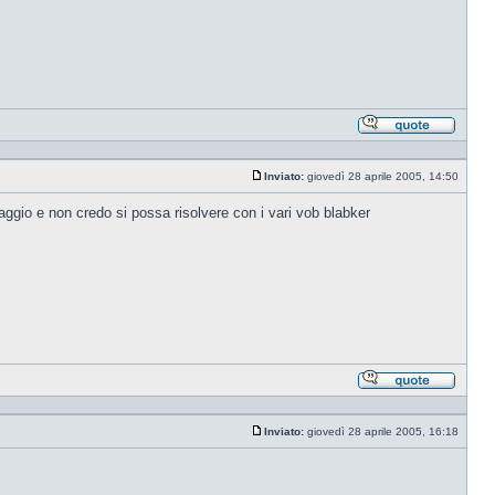
Rispond
citando
Inviato:
giovedì 28 aprile 2005, 14:50
Messaggio
aggio e non credo si possa risolvere con i vari vob blabker
Rispond
citando
Inviato:
giovedì 28 aprile 2005, 16:18
Messaggio