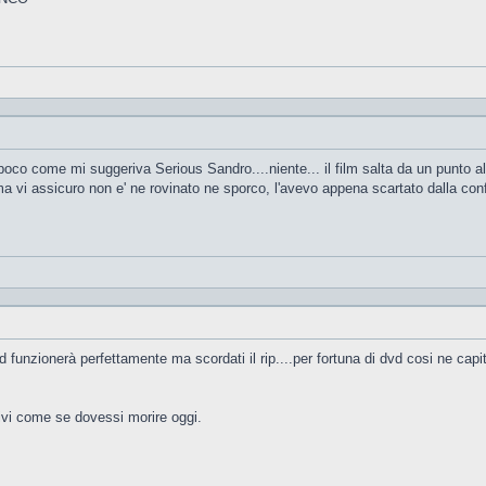
ta poco come mi suggeriva Serious Sandro....niente... il film salta da un punto a
vi assicuro non e' ne rovinato ne sporco, l'avevo appena scartato dalla confez
 funzionerà perfettamente ma scordati il rip....per fortuna di dvd cosi ne capi
vi come se dovessi morire oggi.