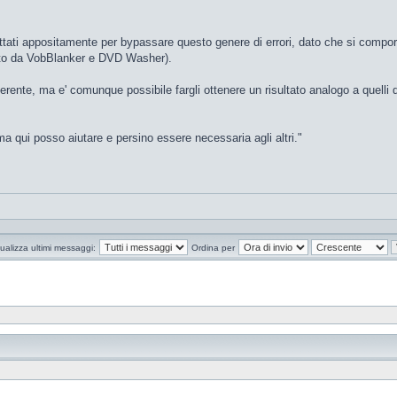
ati appositamente per bypassare questo genere di errori, dato che si comport
pato da VobBlanker e DVD Washer).
rente, ma e' comunque possibile fargli ottenere un risultato analogo a quelli
a qui posso aiutare e persino essere necessaria agli altri."
ualizza ultimi messaggi:
Ordina per