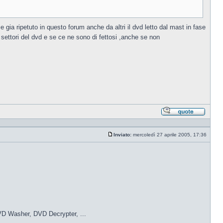
 gia ripetuto in questo forum anche da altri il dvd letto dal mast in fase
ettori del dvd e se ce ne sono di fettosi ,anche se non
Rispond
citando
Inviato:
mercoledì 27 aprile 2005, 17:36
Messaggio
 DVD Washer, DVD Decrypter, ...