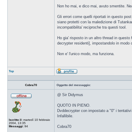
Non ho mai, e dico mai, avuto smentite. Nea
Gli errori come quelli riportati in questo pos
siano protetti con la maledizione di Tutankam
incompatibilita' reciproche tra questi tool.
Ho gia' risposto in un altro thread in quest
decrypter residenti], impostandolo in modo da 
Non e' l'unico modo, ma funziona.
Top
Profilo
Cobra70
Oggetto del messaggio:
@ Sir Didymus
Non
connesso
QUOTO IN PIENO.
Dvddecrypter con impostato a "0" i tentativi d
Infallibile.
Iscritto il:
martedì 10 febbraio
2004, 13:35
Cobra70
Messaggi:
94