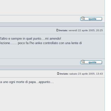
Rispond
citando
Inviato:
venerdì 22 aprile 2005, 20:25
Messaggio
ll'altro e sempre in quel punto....mi arrendo!
ione....... poco fa l'ho anke controllato con una lente di
Rispond
citando
Inviato:
sabato 23 aprile 2005, 13:43
Messaggio
ta uno ogni morte di papa...appunto....