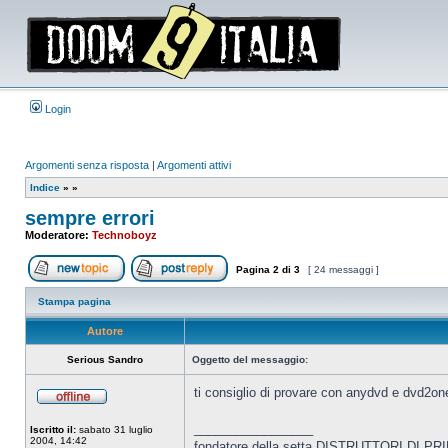
Login
Argomenti senza risposta
|
Argomenti attivi
Indice
»
»
sempre errori
Moderatore:
Technoboyz
Pagina
2
di
3
[ 24 messaggi ]
Apri un nuovo argomento
Rispondi all’argomento
Stampa pagina
Autore
Serious Sandro
Oggetto del messaggio:
ti consiglio di provare con anydvd e dvd2one
Non
connesso
_________________
Iscritto il:
sabato 31 luglio
2004, 14:42
fondatore della setta DISTRUTTORI DI PR