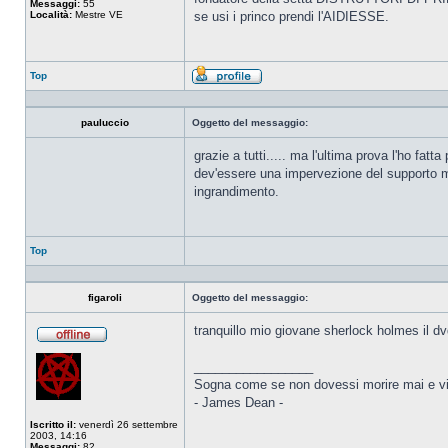
Messaggi:
55
Località:
Mestre VE
se usi i princo prendi l'AIDIESSE.
Top
Profilo
pauluccio
Oggetto del messaggio:
grazie a tutti..... ma l'ultima prova l'ho fat
dev'essere una impervezione del supporto ma 
ingrandimento.
Top
figaroli
Oggetto del messaggio:
tranquillo mio giovane sherlock holmes il dvd
Non
connesso
_________________
Sogna come se non dovessi morire mai e vi
- James Dean -
Iscritto il:
venerdì 26 settembre
2003, 14:16
Messaggi:
82