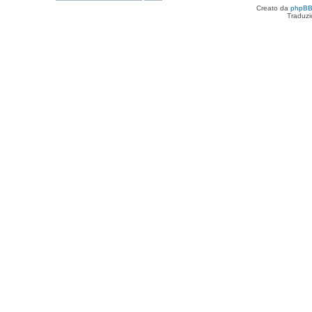
Creato da
phpB
Traduzi