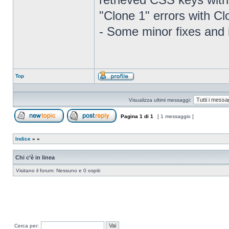
"Clone 1" errors with C
- Some minor fixes and
Top
Profilo
Visualizza ultimi messaggi:
Pagina
1
di
1
[ 1 messaggio ]
Apri un nuovo argomento
Rispondi all’argomento
Indice
»
»
Chi c’è in linea
Visitano il forum: Nessuno e 0 ospiti
Cerca per: