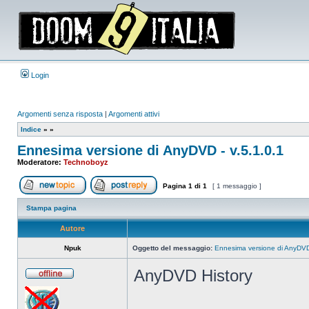
Login
Argomenti senza risposta
|
Argomenti attivi
Indice
»
»
Ennesima versione di AnyDVD - v.5.1.0.1
Moderatore:
Technoboyz
Pagina
1
di
1
[ 1 messaggio ]
Apri un nuovo argomento
Rispondi all’argomento
Stampa pagina
Autore
Npuk
Oggetto del messaggio:
Ennesima versione di AnyDVD 
AnyDVD History
Non
connesso