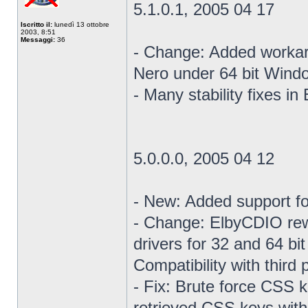
5.1.0.1, 2005 04 17
Iscritto il:
lunedì 13 ottobre
2003, 8:51
Messaggi:
36
- Change: Added workaro
Nero under 64 bit Wind
- Many stability fixes i
5.0.0.0, 2005 04 12
- New: Added support f
- Change: ElbyCDIO rewr
drivers for 32 and 64 b
Compatibility with third
- Fix: Brute force CSS k
retrieved CSS keys with