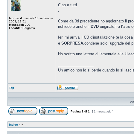
Ciao a tutti
.
Iscritto il:
martedì 16 settembre
Come da 3d precedente ho aggiornato il prog
2003, 12:51
Messaggi:
200
richiedere anche il
DVD
originale,fra l'altr
Località:
Bergamo
Ieri mi arriva il
CD
d'installazione (e la co
e
SORPRESA
,contiene solo l'upgrade del
Ho scritto una lettera di lamentela alla Ule
_________________
Un amico non lo si perde quando lo si lasci
Top
Profilo
Vis
Pagina
1
di
1
[ 1 messaggio ]
Apri un nuovo argomento
Rispondi all’argomento
Indice
»
»