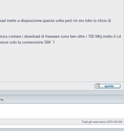
d mette a disposizione,questa volta però mi ero tolto lo sfizio di
nza contare i download di freeware sono ben oltre i 700 Mb),metto il cd
avesse solo la connessione 56K ?.
Rispond
citando
Tutti gli orari sono
UTC+01:00