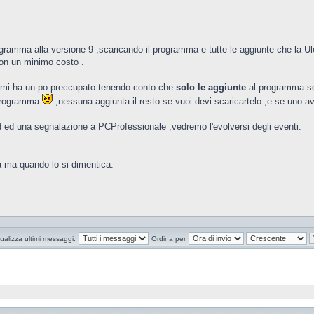
ramma alla versione 9 ,scaricando il programma e tutte le aggiunte che la Ulea
o con un minimo costo .
sa mi ha un po preccupato tenendo conto che
solo le aggiunte
al programma se
 programma
,nessuna aggiunta il resto se vuoi devi scaricartelo ,e se uno 
ad ed una segnalazione a PCProfessionale ,vedremo l'evolversi degli eventi.
a ma quando lo si dimentica.
ualizza ultimi messaggi:
Ordina per