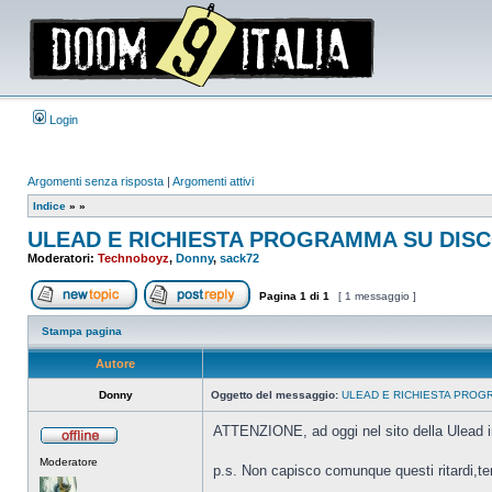
Login
Argomenti senza risposta
|
Argomenti attivi
Indice
»
»
ULEAD E RICHIESTA PROGRAMMA SU DIS
Moderatori:
Technoboyz
,
Donny
,
sack72
Pagina
1
di
1
[ 1 messaggio ]
Apri un nuovo argomento
Rispondi all’argomento
Stampa pagina
Autore
Donny
Oggetto del messaggio:
ULEAD E RICHIESTA PROG
ATTENZIONE, ad oggi nel sito della Ulead in
Non
Moderatore
connesso
p.s. Non capisco comunque questi ritardi,