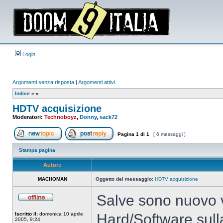
Login
Argomenti senza risposta
|
Argomenti attivi
Indice
»
»
HDTV acquisizione
Moderatori:
Technoboyz
,
Donny
,
sack72
Pagina
1
di
1
[ 6 messaggi ]
Apri un nuovo argomento
Rispondi all’argomento
Stampa pagina
Autore
MACHOMAN
Oggetto del messaggio:
HDTV acquisizione
Salve sono nuovo v
Non
connesso
Iscritto il:
domenica 10 aprile
Hard/Software sull
2005, 9:24