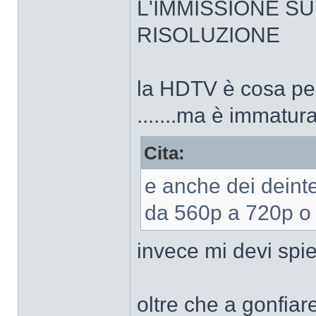
L'IMMISSIONE SU
RISOLUZIONE
la HDTV è cosa per i
.......ma è imma
Cita:
e anche dei dein
da 560p a 720p o
invece mi devi sp
oltre che a gonfiare