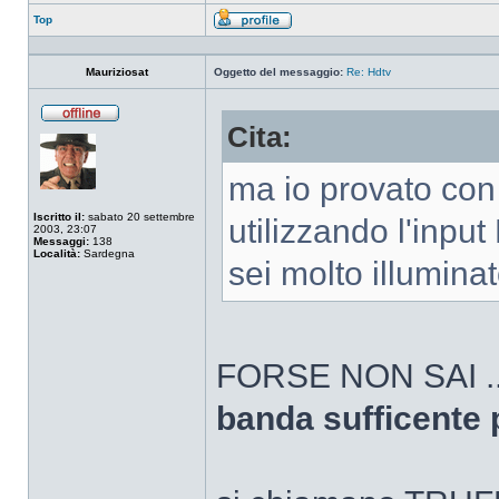
Top
Profilo
Mauriziosat
Oggetto del messaggio:
Re: Hdtv
Cita:
Non
connesso
ma io provato con 
Iscritto il:
sabato 20 settembre
utilizzando l'inpu
2003, 23:07
Messaggi:
138
Località:
Sardegna
sei molto illumina
FORSE NON SAI ..
banda sufficente 