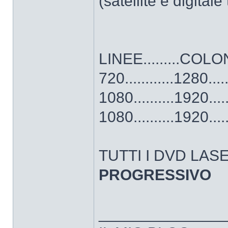
(satellite e digitale
LINEE.........COLON
720............1280....
1080..........1920......
1080..........1920.....
TUTTI I DVD LASER
PROGRESSIVO
______________