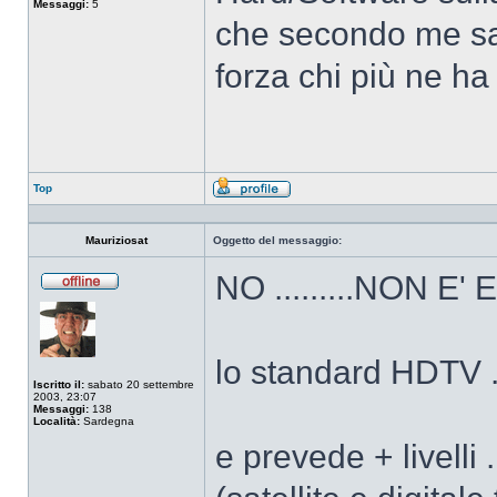
Messaggi:
5
che secondo me sar
forza chi più ne h
Top
Profilo
Mauriziosat
Oggetto del messaggio:
NO .........NON 
Non
connesso
lo standard HDTV .
Iscritto il:
sabato 20 settembre
2003, 23:07
Messaggi:
138
Località:
Sardegna
e prevede + livelli 