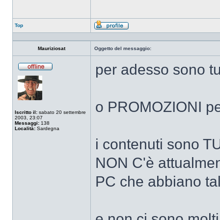
Top
Profilo
Mauriziosat
Oggetto del messaggio:
per adesso sono t
Non
connesso
o PROMOZIONI per 
Iscritto il:
sabato 20 settembre
2003, 23:07
Messaggi:
138
Località:
Sardegna
i contenuti sono 
NON C'è attualmen
PC che abbiano tal
e non ci sono molt