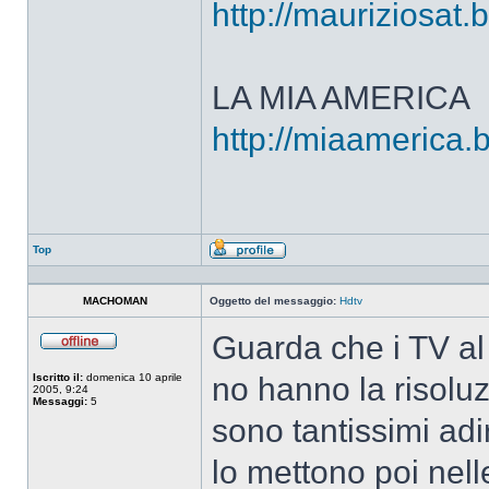
http://mauriziosat.
LA MIA AMERICA
http://miaamerica.
Top
Profilo
MACHOMAN
Oggetto del messaggio:
Hdtv
Guarda che i TV al 
Non
connesso
Iscritto il:
domenica 10 aprile
no hanno la risolu
2005, 9:24
Messaggi:
5
sono tantissimi ad
lo mettono poi nell