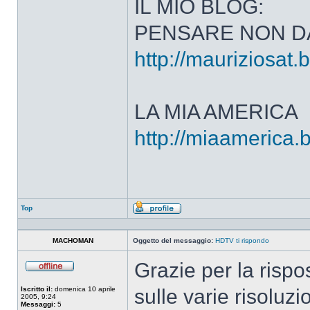
IL MIO BLOG:
PENSARE NON D
http://mauriziosat.
LA MIA AMERICA
http://miaamerica.
Top
Profilo
MACHOMAN
Oggetto del messaggio:
HDTV ti rispondo
Grazie per la rispo
Non
connesso
Iscritto il:
domenica 10 aprile
sulle varie risoluz
2005, 9:24
Messaggi:
5