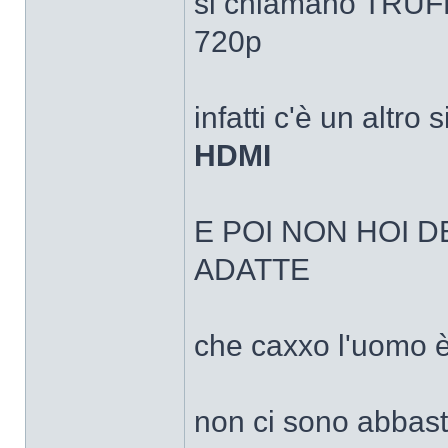
si chiamano TRUFF
720p
infatti c'è un altr
HDMI
E POI NON HOI 
ADATTE
che caxxo l'uomo è
non ci sono abba