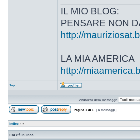
IL MIO BLOG:
PENSARE NON D
http://mauriziosat.
LA MIA AMERICA
http://miaamerica.
Top
Profilo
Visualizza ultimi messaggi:
Pagina
1
di
1
[ 6 messaggi ]
Apri un nuovo argomento
Rispondi all’argomento
Indice
»
»
Chi c’è in linea