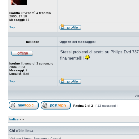
Iscritto il:
venerdì 4 febbraio
2005, 17:18
Messaggi:
63
Top
Profilo
mikkese
Oggetto del messaggio:
Stessi problemi di scatti su Philips Dvd 737
Non
finalmente!!!!
connesso
Iscritto il:
venerdì 3 settembre
2004, 8:23
Messaggi:
9
Località:
Bari
Top
Profilo
Vis
Pagina
2
di
2
[ 12 messaggi ]
Apri un nuovo argomento
Rispondi all’argomento
Indice
»
»
Chi c’è in linea
Visitano il forum: Nessuno e 0 ospiti