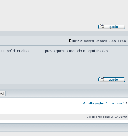
Rispond
citando
Inviato:
martedì 26 aprile 2005, 14:06
Messaggio
 po' di qualita' ............provo questo metodo magari risolvo
Rispond
citando
Vai alla pagina
Precedente
1
2
Tutti gli orari sono
UTC+01:00