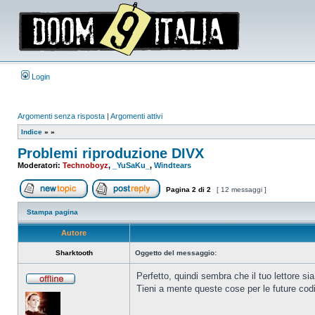
Login
Argomenti senza risposta
|
Argomenti attivi
Indice
»
»
Problemi riproduzione DIVX
Moderatori:
Technoboyz
,
_YuSaKu_
,
Windtears
Pagina
2
di
2
[ 12 messaggi ]
Apri un nuovo argomento
Rispondi all’argomento
Stampa pagina
Autore
Sharktooth
Oggetto del messaggio:
Perfetto, quindi sembra che il tuo lettore s
Tieni a mente queste cose per le future codi
Non
connesso