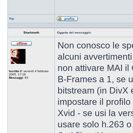
Top
Profilo
Sharktooth
Oggetto del messaggio:
Non conosco le spe
Non
connesso
alcuni avvertimenti
non attivare MAI il
Iscritto il:
venerdì 4 febbraio
2005, 17:18
B-Frames a 1, se u
Messaggi:
63
bitstream (in DivX 
impostare il profil
Xvid - se usi la ve
usare solo h.263 