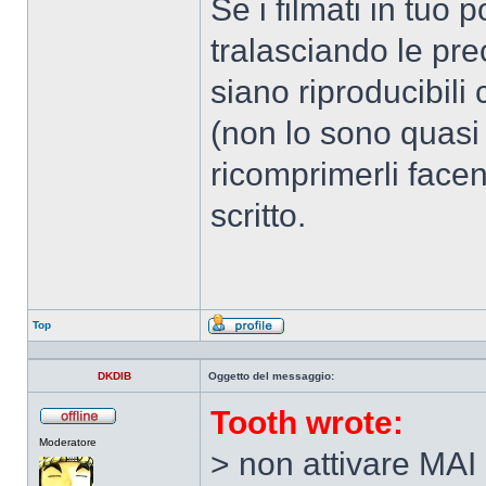
Se i filmati in tuo 
tralasciando le pre
siano riproducibili
(non lo sono quasi 
ricomprimerli face
scritto.
Top
Profilo
DKDIB
Oggetto del messaggio:
Tooth wrote:
Non
Moderatore
connesso
> non attivare MAI i