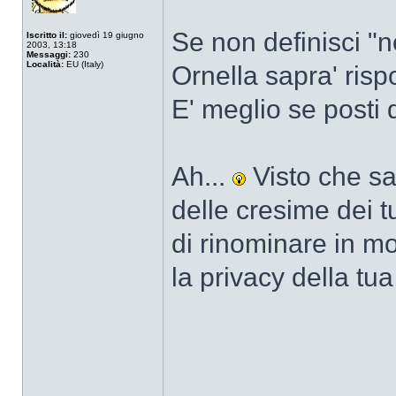
Se non definisci "
Iscritto il:
giovedì 19 giugno
2003, 13:18
Messaggi:
230
Località:
EU (Italy)
Ornella sapra' risp
E' meglio se posti
Ah...
Visto che sa
delle cresime dei tuo
di rinominare in mo
la privacy della tua