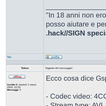
______________
"In 18 anni non er
posso aiutare e per
.hack//SIGN speci
Top
Profilo
Tafano
Oggetto del messaggio:
Ecco cosa dice Gs
Non
connesso
Iscritto il:
martedì 1 marzo
2005, 22:55
Messaggi:
5
- Codec video: 4C
- Stream type: AVI