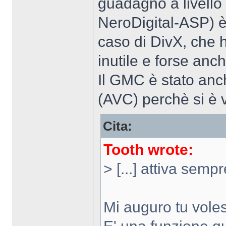
guadagno a livello 
NeroDigital-ASP) è
caso di DivX, che 
inutile e forse anc
Il GMC è stato anc
(AVC) perchè si è v
Cita:
Tooth wrote:
> [...] attiva sempr
Mi auguro tu voless