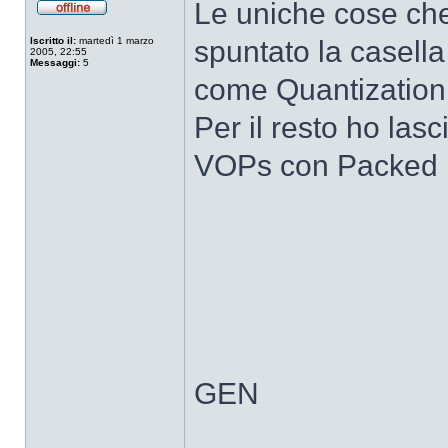
Le uniche cose che
Non
connesso
Iscritto il:
martedì 1 marzo
spuntato la casell
2005, 22:55
Messaggi:
5
come Quantization
Per il resto ho lasci
VOPs con Packed B
GEN