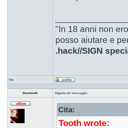
______________
"In 18 anni non er
posso aiutare e per
.hack//SIGN speci
Top
Profilo
Sharktooth
Oggetto del messaggio:
Cita:
Non
connesso
Tooth wrote: