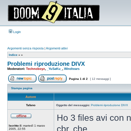
Login
Argomenti senza risposta
|
Argomenti attivi
Indice
»
»
Problemi riproduzione DIVX
Moderatori:
Technoboyz
,
_YuSaKu_
,
Windtears
Pagina
1
di
2
[ 12 messaggi ]
Apri un nuovo argomento
Rispondi all’argomento
Stampa pagina
Autore
Tafano
Oggetto del messaggio:
Problemi riproduzione DIVX
Ho 3 files avi con
Non
connesso
Iscritto il:
martedì 1 marzo
cbr, che
2005, 22:55