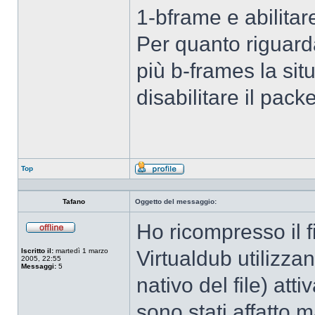
1-bframe e abilitar
Per quanto riguarda
più b-frames la si
disabilitare il pack
Top
Profilo
Tafano
Oggetto del messaggio:
Ho ricompresso il f
Non
connesso
Iscritto il:
martedì 1 marzo
Virtualdub utilizz
2005, 22:55
Messaggi:
5
nativo del file) atti
sono stati affatto