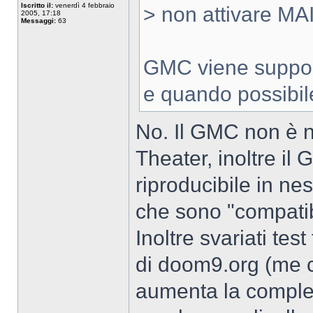
Iscritto il:
venerdì 4 febbraio
> non attivare MAI 
2005, 17:18
Messaggi:
63
GMC viene support
e quando possibil
No. Il GMC non è n
Theater, inoltre i
riproducibile in ne
che sono "compatib
Inoltre svariati te
di doom9.org (me 
aumenta la comples