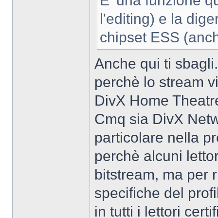
E' una funzione qu
l'editing) e la di
chipset ESS (anch
Anche qui ti sbagli
perchè lo stream vi
DivX Home Theatr
Cmq sia DivX Netwo
particolare nella p
perchè alcuni letto
bitstream, ma per 
specifiche del prof
in tutti i lettori ce