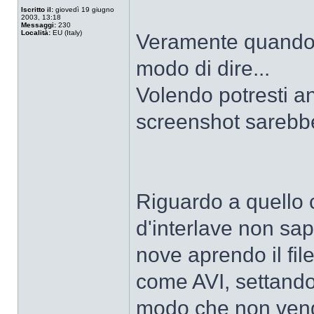
Iscritto il:
giovedì 19 giugno
2003, 13:18
Messaggi:
230
Località:
EU (Italy)
Veramente quando h
modo di dire...
Volendo potresti a
screenshot sarebbe 
Riguardo a quello 
d'interlave non sapr
nove aprendo il fi
come AVI, settando 
modo che non veng