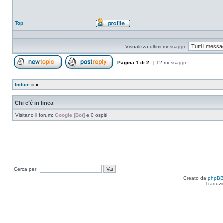
Top
Profilo
Visualizza ultimi messaggi:
Pagina
1
di
2
[ 12 messaggi ]
Apri un nuovo argomento
Rispondi all’argomento
Indice
»
»
Chi c’è in linea
Visitano il forum:
Google [Bot]
e 0 ospiti
Cerca per:
Creato da
phpB
Traduzi