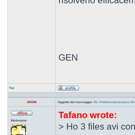
risolverlo efficace
GEN
Top
Profilo
DKDIB
Oggetto del messaggio:
Re: Problemi riproduzione DI
Tafano wrote:
Non
Moderatore
connesso
> Ho 3 files avi co