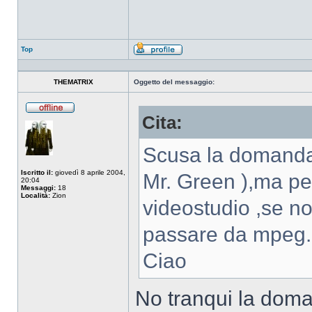
Top
Profilo
THEMATRIX
Oggetto del messaggio:
Cita:
Non
connesso
Scusa la domanda 
Iscritto il:
giovedì 8 aprile 2004,
Mr. Green ),ma pe
20:04
Messaggi:
18
Località:
Zion
videostudio ,se no
passare da mpeg.
Ciao
No tranqui la dom