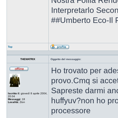
Nostra Follia Rend
Interpretarlo Secon
##Umberto Eco-Il 
Top
Profilo
THEMATRIX
Oggetto del messaggio:
Ho trovato per ade
Non
connesso
provo.Cmq si accet
Sapreste darmi anc
Iscritto il:
giovedì 8 aprile 2004,
20:04
huffyuv?non ho pro
Messaggi:
18
Località:
Zion
processore