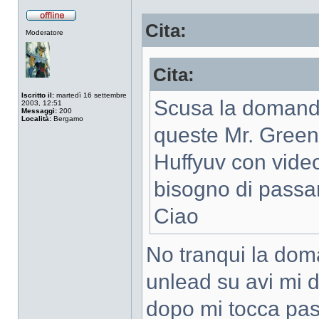
Cita:
Non
Moderatore
connesso
Cita:
Iscritto il:
martedì 16 settembre
Scusa la domanda
2003, 12:51
Messaggi:
200
Località:
Bergamo
queste Mr. Green
Huffyuv con video
bisogno di passa
Ciao
No tranqui la dom
unlead su avi mi 
dopo mi tocca pas