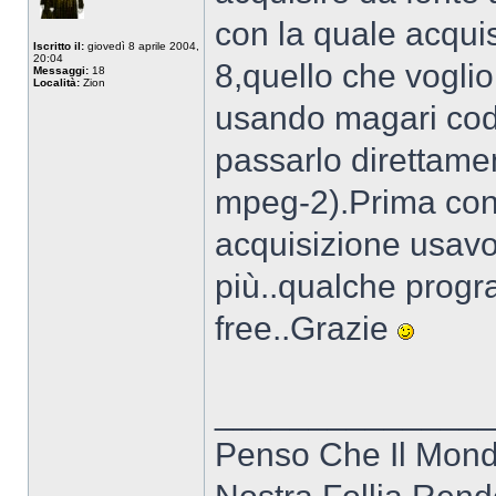
con la quale acqui
Iscritto il:
giovedì 8 aprile 2004,
20:04
8,quello che voglio
Messaggi:
18
Località:
Zion
usando magari cod
passarlo direttame
mpeg-2).Prima con
acquisizione usavo
più..qualche prog
free..Grazie
______________
Penso Che Il Mon