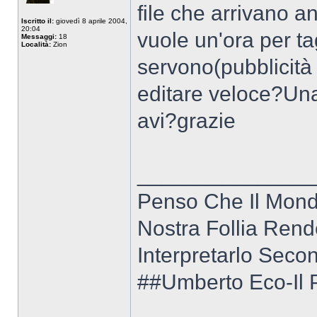
file che arrivano 
Iscritto il:
giovedì 8 aprile 2004,
20:04
vuole un'ora per ta
Messaggi:
18
Località:
Zion
servono(pubblicità 
editare veloce?Un
avi?grazie
______________
Penso Che Il Mon
Nostra Follia Rend
Interpretarlo Secon
##Umberto Eco-Il 