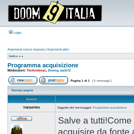
Login
Argomenti senza risposta
|
Argomenti attivi
Indice
»
»
Programma acquisizione
Moderatori:
Technoboyz
,
Donny
,
sack72
Pagina
1
di
1
[ 6 messaggi ]
Apri un nuovo argomento
Rispondi all’argomento
Stampa pagina
Autore
THEMATRIX
Oggetto del messaggio:
Programma acquisizione
Salve a tutti!Come
Non
connesso
acquisire da font