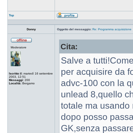
Top
Profilo
Donny
Oggetto del messaggio:
Re: Programma acquisizione
Cita:
Non
Moderatore
connesso
Salve a tutti!Com
per acquisire da 
Iscritto il:
martedì 16 settembre
2003, 12:51
advc-100 con la q
Messaggi:
200
Località:
Bergamo
unlead 8,quello ch
totale ma usando
dopo posso passar
GK,senza passare