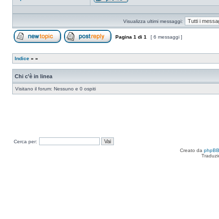
Profilo
Visualizza ultimi messaggi:
Pagina
1
di
1
[ 6 messaggi ]
Apri un nuovo argomento
Rispondi all’argomento
Indice
»
»
Chi c’è in linea
Visitano il forum: Nessuno e 0 ospiti
Cerca per:
Creato da
phpB
Traduzi