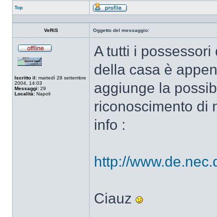
Top
Profilo
VeRiS
Oggetto del messaggio:
A tutti i possessor
Non
connesso
della casa è appen
Iscritto il:
martedì 28 settembre
aggiunge la possibi
2004, 14:03
Messaggi:
29
Località:
Napoli
riconoscimento di n
info :
http://www.de.nec.
Ciauz