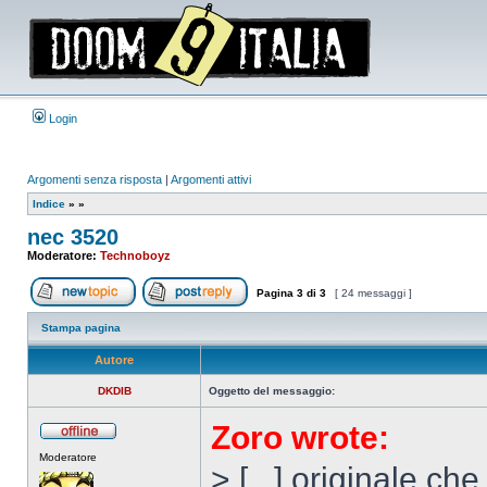
Login
Argomenti senza risposta
|
Argomenti attivi
Indice
»
»
nec 3520
Moderatore:
Technoboyz
Pagina
3
di
3
[ 24 messaggi ]
Apri un nuovo argomento
Rispondi all’argomento
Stampa pagina
Autore
DKDIB
Oggetto del messaggio:
Zoro wrote:
Non
Moderatore
connesso
> [...] originale c