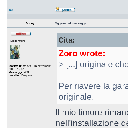
Top
Profilo
Donny
Oggetto del messaggio:
Cita:
Non
Moderatore
connesso
Zoro wrote:
> [...] originale c
Iscritto il:
martedì 16 settembre
2003, 12:51
Messaggi:
200
Località:
Bergamo
Per riavere la gar
originale.
Il mio timore riman
nell'installazione 