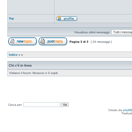
Top
Profilo
Visualizza ultimi messaggi:
Pagina
3
di
3
[ 24 messaggi ]
Apri un nuovo argomento
Rispondi all’argomento
Indice
»
»
Chi c’è in linea
Visitano il forum: Nessuno e 0 ospiti
Cerca per:
Creato da
phpB
Traduzi