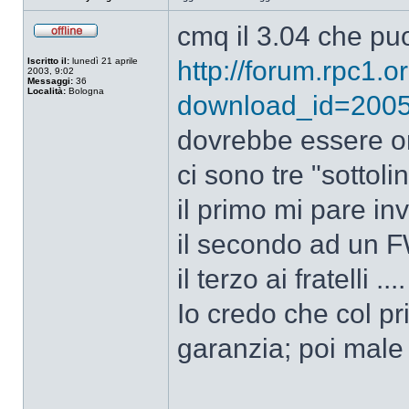
cmq il 3.04 che puo
Non
connesso
Iscritto il:
lunedì 21 aprile
http://forum.rpc1.
2003, 9:02
Messaggi:
36
Località:
Bologna
download_id=200
dovrebbe essere or
ci sono tre "sottoli
il primo mi pare in
il secondo ad un 
il terzo ai fratelli ....
Io credo che col pr
garanzia; poi male