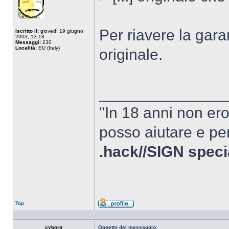
Per riavere la gara
Iscritto il:
giovedì 19 giugno
2003, 13:18
Messaggi:
230
Località:
EU (Italy)
originale.
______________
"In 18 anni non er
posso aiutare e per
.hack//SIGN speci
Top
Profilo
cyborg
Oggetto del messaggio: