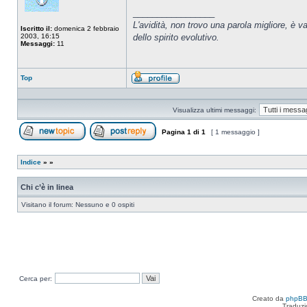
_________________
L'avidità, non trovo una parola migliore, è val
Iscritto il:
domenica 2 febbraio
2003, 16:15
dello spirito evolutivo.
Messaggi:
11
Top
Profilo
Visualizza ultimi messaggi:
Pagina
1
di
1
[ 1 messaggio ]
Apri un nuovo argomento
Rispondi all’argomento
Indice
»
»
Chi c’è in linea
Visitano il forum: Nessuno e 0 ospiti
Cerca per:
Creato da
phpB
Traduzi