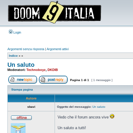
Login
Argomenti senza risposta
|
Argomenti attivi
Indice
»
»
Un saluto
Moderatori:
Technoboyz
,
DKDIB
Pagina
1
di
1
[ 1 messaggio ]
Apri un nuovo argomento
Rispondi all’argomento
Stampa pagina
Autore
sbavi
Oggetto del messaggio:
Un saluto
Vedo che il forum ancora vive
Non
connesso
Un saluto a tutti!