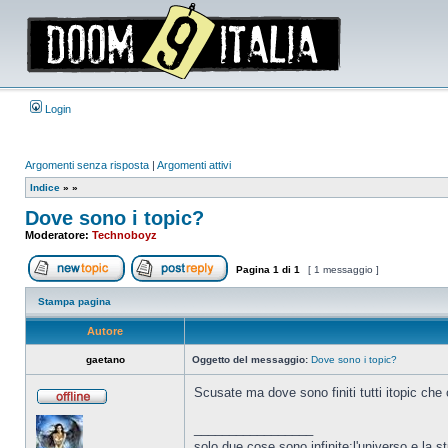
Login
Argomenti senza risposta
|
Argomenti attivi
Indice
»
»
Dove sono i topic?
Moderatore:
Technoboyz
Pagina
1
di
1
[ 1 messaggio ]
Apri un nuovo argomento
Rispondi all’argomento
Stampa pagina
Autore
gaetano
Oggetto del messaggio:
Dove sono i topic?
Scusate ma dove sono finiti tutti itopic che
Non
connesso
_________________
solo due cose sono infinite:l'universo e la 