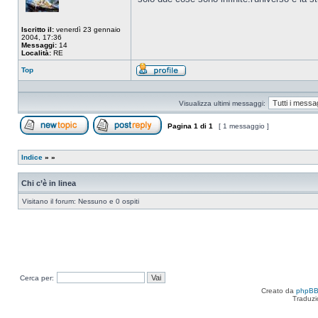
Iscritto il:
venerdì 23 gennaio
2004, 17:36
Messaggi:
14
Località:
RE
Top
Profilo
Visualizza ultimi messaggi:
Pagina
1
di
1
[ 1 messaggio ]
Apri un nuovo argomento
Rispondi all’argomento
Indice
»
»
Chi c’è in linea
Visitano il forum: Nessuno e 0 ospiti
Cerca per:
Creato da
phpB
Traduzi