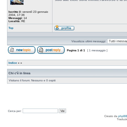
Iscritto il:
venerdì 23 gennaio
2004, 17:36
Messaggi:
14
Località:
RE
Top
Profilo
Visualizza ultimi messaggi:
Pagina
1
di
1
[ 1 messaggio ]
Apri un nuovo argomento
Rispondi all’argomento
Indice
»
»
Chi c’è in linea
Visitano il forum: Nessuno e 0 ospiti
Cerca per:
Creato da
phpB
Traduzi