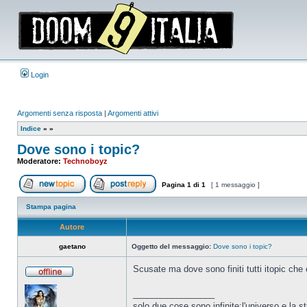
Login
Argomenti senza risposta
|
Argomenti attivi
Indice
»
»
Dove sono i topic?
Moderatore:
Technoboyz
Pagina
1
di
1
[ 1 messaggio ]
Apri un nuovo argomento
Rispondi all’argomento
Stampa pagina
Autore
gaetano
Oggetto del messaggio:
Dove sono i topic?
Scusate ma dove sono finiti tutti itopic che
Non
connesso
_________________
solo due cose sono infinite:l'universo e la 