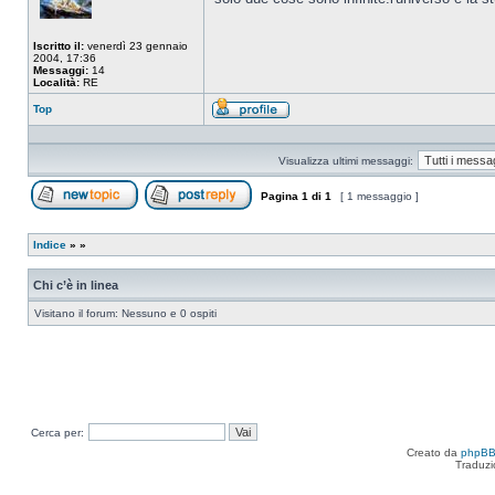
Iscritto il:
venerdì 23 gennaio
2004, 17:36
Messaggi:
14
Località:
RE
Top
Profilo
Visualizza ultimi messaggi:
Pagina
1
di
1
[ 1 messaggio ]
Apri un nuovo argomento
Rispondi all’argomento
Indice
»
»
Chi c’è in linea
Visitano il forum: Nessuno e 0 ospiti
Cerca per:
Creato da
phpB
Traduzi