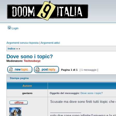
Login
Argomenti senza risposta
|
Argomenti attivi
Indice
»
»
Dove sono i topic?
Moderatore:
Technoboyz
Pagina
1
di
1
[ 1 messaggio ]
Apri un nuovo argomento
Rispondi all’argomento
Stampa pagina
Autore
gaetano
Oggetto del messaggio:
Dove sono i topic?
Scusate ma dove sono finiti tutti itopic che
Non
connesso
_________________
solo due cose sono infinite:l'universo e la 