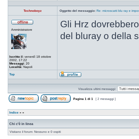
Profilo
Technoboyz
Oggetto del messaggio:
Re: microscatti blu ray e imp
Gli Hrz dovrebbero 
Non
Amministratore
connesso
del bluray o della 
Iscritto il:
venerdì 18 ottobre
2002, 17:22
Messaggi:
20
Località:
Napoli
Top
Profilo
Visualizza ultimi messaggi:
Pagina
1
di
1
[ 2 messaggi ]
Apri un nuovo argomento
Rispondi all’argomento
Indice
»
»
Chi c’è in linea
Visitano il forum: Nessuno e 0 ospiti