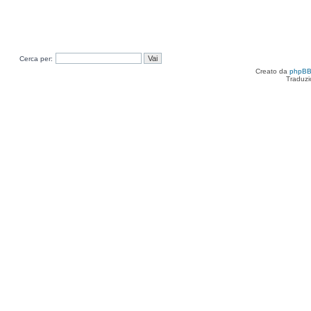
Cerca per:
Creato da
phpB
Traduzi