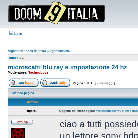
Login
Argomenti senza risposta
|
Argomenti attivi
Indice
»
»
microscatti blu ray e impostazione 24 hz
Moderatore:
Technoboyz
Pagina
1
di
1
[ 2 messaggi ]
Apri un nuovo argomento
Rispondi all’argomento
Stampa pagina
Autore
figaroli
Oggetto del messaggio:
microscatti blu ray e imposta
ciao a tutti possie
Non
connesso
un lettore sony bd