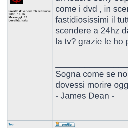
come i dvd , in sc
Iscritto il:
venerdì 26 settembre
2003, 14:16
fastidiosissimi il t
Messaggi:
82
Località:
Italia
scendere a 24hz dai 
la tv? grazie le ho 
______________
Sogna come se non
dovessi morire ogg
- James Dean -
Top