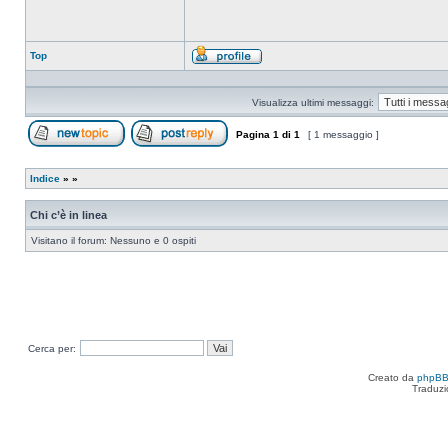
Top
Profilo
Visualizza ultimi messaggi:
Pagina
1
di
1
[ 1 messaggio ]
Apri un nuovo argomento
Rispondi all’argomento
Indice
»
»
Chi c’è in linea
Visitano il forum: Nessuno e 0 ospiti
Cerca per:
Creato da
phpB
Traduzi