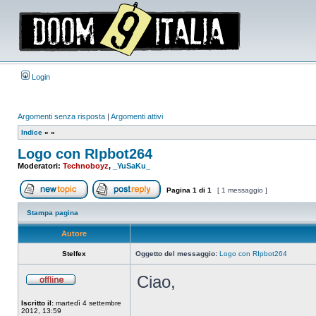
Login
Argomenti senza risposta
|
Argomenti attivi
Indice
»
»
Logo con RIpbot264
Moderatori:
Technoboyz
,
_YuSaKu_
Pagina
1
di
1
[ 1 messaggio ]
Apri un nuovo argomento
Rispondi all’argomento
Stampa pagina
Autore
Stelfex
Oggetto del messaggio:
Logo con RIpbot264
Ciao,
Non
connesso
Iscritto il:
martedì 4 settembre
2012, 13:59