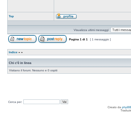
Top
Profilo
Visualizza ultimi messaggi:
Pagina
1
di
1
[ 1 messaggio ]
Apri un nuovo argomento
Rispondi all’argomento
Indice
»
»
Chi c’è in linea
Visitano il forum: Nessuno e 0 ospiti
Cerca per:
Creato da
phpB
Traduzi