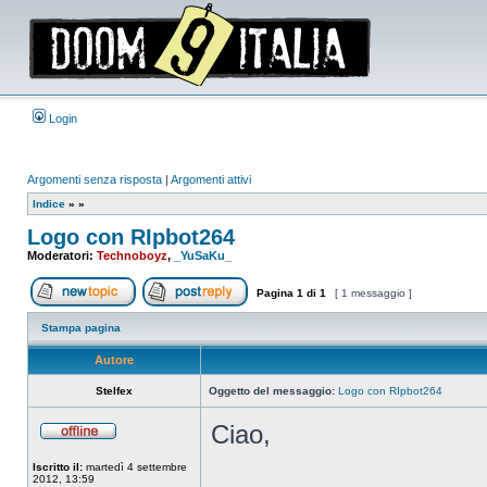
Login
Argomenti senza risposta
|
Argomenti attivi
Indice
»
»
Logo con RIpbot264
Moderatori:
Technoboyz
,
_YuSaKu_
Pagina
1
di
1
[ 1 messaggio ]
Apri un nuovo argomento
Rispondi all’argomento
Stampa pagina
Autore
Stelfex
Oggetto del messaggio:
Logo con RIpbot264
Ciao,
Non
connesso
Iscritto il:
martedì 4 settembre
2012, 13:59