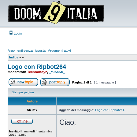
Login
Argomenti senza risposta
|
Argomenti attivi
Indice
»
»
Logo con RIpbot264
Moderatori:
Technoboyz
,
_YuSaKu_
Pagina
1
di
1
[ 1 messaggio ]
Apri un nuovo argomento
Rispondi all’argomento
Stampa pagina
Autore
Stelfex
Oggetto del messaggio:
Logo con RIpbot264
Ciao,
Non
connesso
Iscritto il:
martedì 4 settembre
2012, 13:59