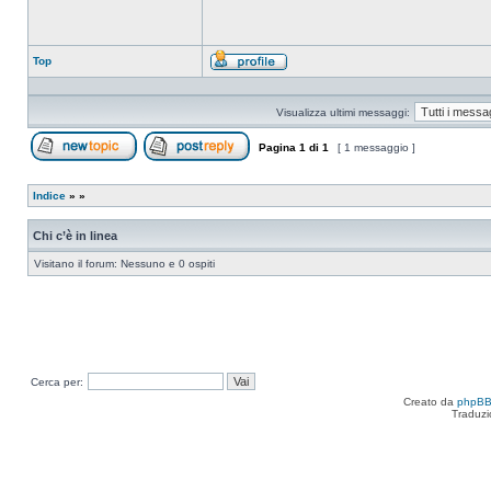
Top
Profilo
Visualizza ultimi messaggi:
Pagina
1
di
1
[ 1 messaggio ]
Apri un nuovo argomento
Rispondi all’argomento
Indice
»
»
Chi c’è in linea
Visitano il forum: Nessuno e 0 ospiti
Cerca per:
Creato da
phpB
Traduzi