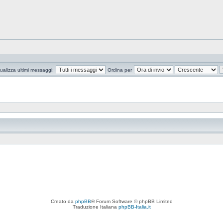
ualizza ultimi messaggi:
Ordina per
Creato da
phpBB
® Forum Software © phpBB Limited
Traduzione Italiana
phpBB-Italia.it