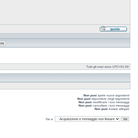
Rispond
citando
Tutti gli orari sono
UTC+01:00
Non puoi
aprire nuovi argomenti
Non puoi
rispondere negli argomenti
Non puoi
modificare i tuoi messaggi
Non puoi
cancellare i tuoi messaggi
Non puoi
inviare allegati
Vai a: