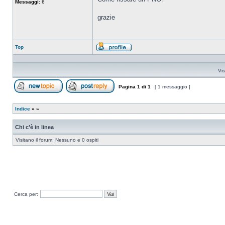
Messaggi:
6
grazie
Top
Profilo
Vis
Pagina
1
di
1
[ 1 messaggio ]
Apri un nuovo argomento
Rispondi all’argomento
Indice
»
»
Chi c’è in linea
Visitano il forum: Nessuno e 0 ospiti
Cerca per: