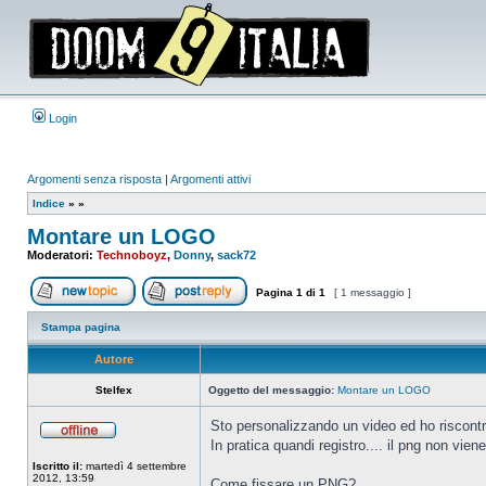
Login
Argomenti senza risposta
|
Argomenti attivi
Indice
»
»
Montare un LOGO
Moderatori:
Technoboyz
,
Donny
,
sack72
Pagina
1
di
1
[ 1 messaggio ]
Apri un nuovo argomento
Rispondi all’argomento
Stampa pagina
Autore
Stelfex
Oggetto del messaggio:
Montare un LOGO
Sto personalizzando un video ed ho riscontr
In pratica quandi registro.... il png non vien
Non
connesso
Iscritto il:
martedì 4 settembre
2012, 13:59
Come fissare un PNG?