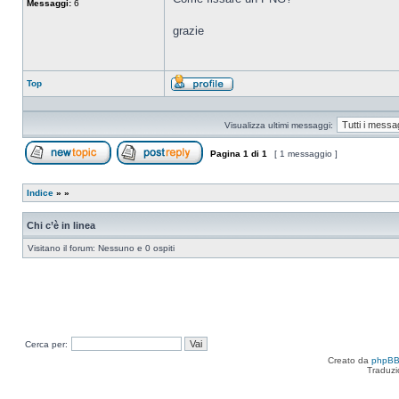
Messaggi:
6
grazie
Top
Profilo
Visualizza ultimi messaggi:
Pagina
1
di
1
[ 1 messaggio ]
Apri un nuovo argomento
Rispondi all’argomento
Indice
»
»
Chi c’è in linea
Visitano il forum: Nessuno e 0 ospiti
Cerca per:
Creato da
phpB
Traduzi