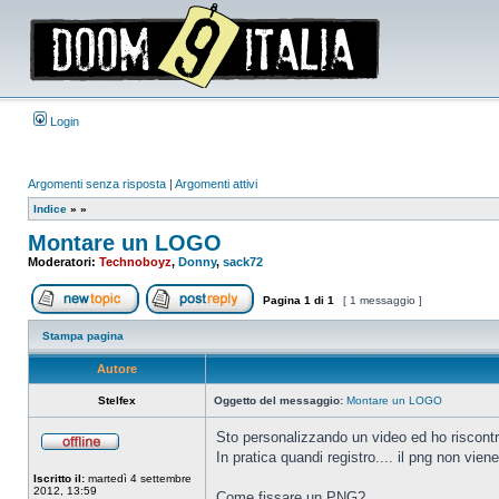
Login
Argomenti senza risposta
|
Argomenti attivi
Indice
»
»
Montare un LOGO
Moderatori:
Technoboyz
,
Donny
,
sack72
Pagina
1
di
1
[ 1 messaggio ]
Apri un nuovo argomento
Rispondi all’argomento
Stampa pagina
Autore
Stelfex
Oggetto del messaggio:
Montare un LOGO
Sto personalizzando un video ed ho riscontr
In pratica quandi registro.... il png non vien
Non
connesso
Iscritto il:
martedì 4 settembre
2012, 13:59
Come fissare un PNG?